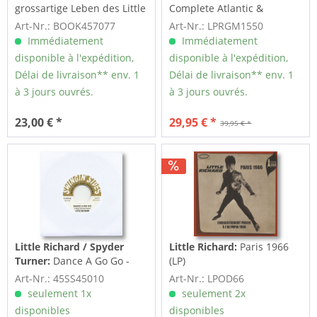
grossartige Leben des Little
Complete Atlantic &
Richard - Mark...
Reprise Singles ( LP,...
Art-Nr.: BOOK457077
Art-Nr.: LPRGM1550
Immédiatement
Immédiatement
disponible à l'expédition,
disponible à l'expédition,
Délai de livraison** env. 1
Délai de livraison** env. 1
à 3 jours ouvrés.
à 3 jours ouvrés.
23,00 € *
29,95 € *
39,95 € *
Little Richard / Spyder
Little Richard:
Paris 1966
Turner:
Dance A Go Go -
(LP)
Ride In My 225 (7inch,
Art-Nr.: 45SS45010
Art-Nr.: LPOD66
45rpm)
seulement 1x
seulement 2x
disponibles
disponibles