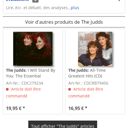
Lire, écr. et débatt. des analyses…
plus
Voir d'autres produits de The Judds
The Judds:
I Will Stand By
The Judds:
All-Time
You: The Essential
Greatest Hits (CD)
Collection (CD)
Art-Nr.: CDC279234
Art-Nr.: CDCRB79456
Article doit être
Article doit être
commandé
commandé
19,95 € *
16,95 € *
Tout afficher "The Judds" articles