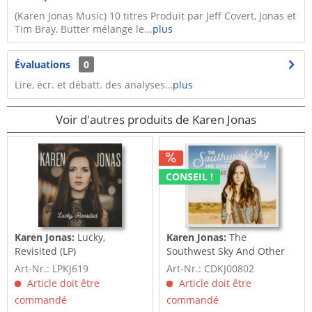
(Karen Jonas Music) 10 titres Produit par Jeff Covert, Jonas et
Tim Bray, Butter mélange le...
plus
Évaluations
0
Lire, écr. et débatt. des analyses…
plus
Voir d'autres produits de Karen Jonas
CONSEIL !
Karen Jonas:
Lucky,
Karen Jonas:
The
Revisited (LP)
Southwest Sky And Other
Dreams (CD)
Art-Nr.: LPKJ619
Art-Nr.: CDKJ00802
Article doit être
Article doit être
commandé
commandé