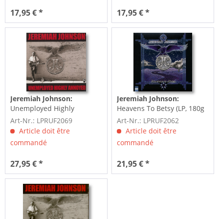
17,95 € *
17,95 € *
Jeremiah Johnson:
Jeremiah Johnson:
Unemployed Highly
Heavens To Betsy (LP, 180g
Annoyed (LP, 180g Vinyl)
Vinyl)
Art-Nr.: LPRUF2069
Art-Nr.: LPRUF2062
Article doit être
Article doit être
commandé
commandé
27,95 € *
21,95 € *