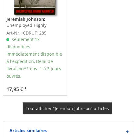
Jeremiah Johnson:
Unemployed Highly
Annoyed (CD)
Art-Nr.: CDRUF1285
seulement 1x
disponibles
Immédiatement disponible
à l'expédition, Délai de
livraison** env. 1 à 3 jours
ouvrés.
17,95 € *
Tout afficher "Jeremiah Johnson" articles
Articles similaires