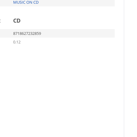
MUSIC ON CD
t
CD
8718627232859
0.12