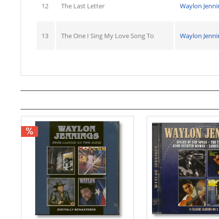
12
The Last Letter
Waylon Jenni
13
The One I Sing My Love Song To
Waylon Jenni