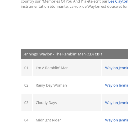
country sur "Memories Of You And I" a été écrit par
Lee Clayto
instrumentation étonnante. La voix de Waylon est douce et forte
Jennings, Waylon - The Ramblin' Man (CD)
CD 1
01
I'm A Ramblin' Man
Waylon Jenni
02
Rainy Day Woman
Waylon Jenni
03
Cloudy Days
Waylon Jenni
04
Midnight Rider
Waylon Jenni