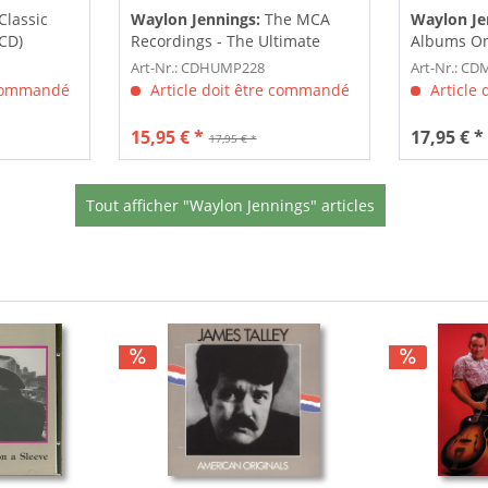
Classic
Waylon Jennings:
The MCA
Waylon Je
CD)
Recordings - The Ultimate
Albums On
Collection...
Art-Nr.: CDHUMP228
Art-Nr.: C
 commandé
Article doit être commandé
Article
15,95 € *
17,95 € *
17,95 € *
Tout afficher "Waylon Jennings" articles