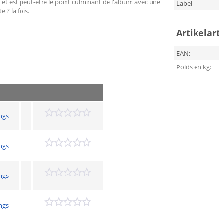
n
et est peut-être le point culminant de l'album avec une
Label
 ? la fois.
Artikelar
EAN:
Poids en kg:
ngs
ngs
ngs
ngs