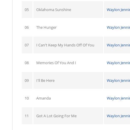
05
Oklahoma Sunshine
Waylon Jenni
06
The Hunger
Waylon Jenni
07
I Can't Keep My Hands Off Of You
Waylon Jenni
08
Memories Of You And I
Waylon Jenni
09
I'll Be Here
Waylon Jenni
10
Amanda
Waylon Jenni
11
Got A Lot Going For Me
Waylon Jenni