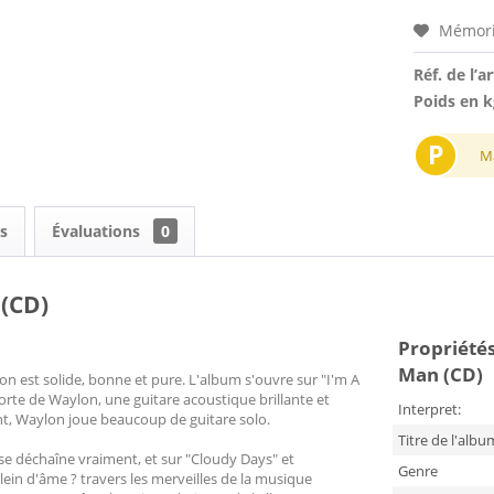
Mémori
Réf. de l’ar
Poids en k
P
M
s
Évaluations
0
(CD)
Propriétés
Man (CD)
n est solide, bonne et pure. L'album s'ouvre sur "I'm A
rte de Waylon, une guitare acoustique brillante et
Interpret:
ent, Waylon joue beaucoup de guitare solo.
Titre de l'albu
il se déchaîne vraiment, et sur "Cloudy Days" et
Genre
plein d'âme ? travers les merveilles de la musique