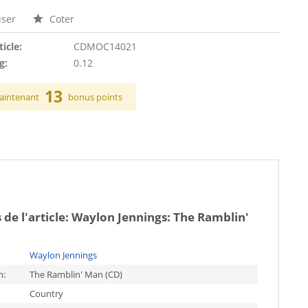
ser
Coter
ticle:
CDMOC14021
g:
0.12
13
aintenant
bonus points
 de l'article:
Waylon Jennings: The Ramblin'
Waylon Jennings
m:
The Ramblin' Man (CD)
Country