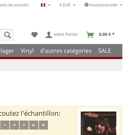
stes de souhaits
Assistance/aide
Français- FR
votre Panier
0,00 € *
lager
Vinyl
d'autres catégories
SALE
coutez l'échantillon: