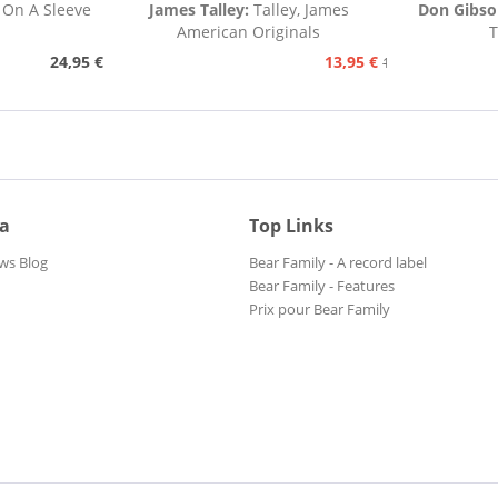
 On A Sleeve
James Talley:
Talley, James
Don Gibs
American Originals
T
24,95 €
13,95 €
15,95 €
ia
Top Links
ws Blog
Bear Family - A record label
Bear Family - Features
Prix pour Bear Family