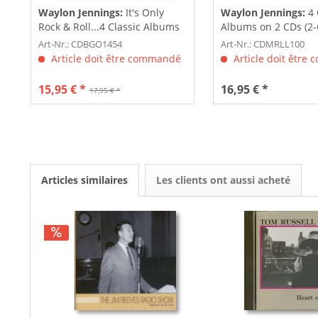
Waylon Jennings:
It's Only
Waylon Jennings:
4 
Rock & Roll...4 Classic Albums
Albums on 2 CDs (2-
(2-CD)
Art-Nr.: CDBGO1454
Art-Nr.: CDMRLL100
Article doit être commandé
Article doit être
15,95 € *
16,95 € *
17,95 € *
Articles similaires
Les clients ont aussi acheté