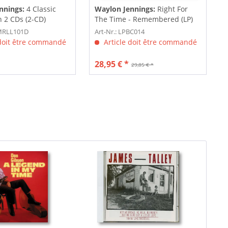
nnings:
4 Classic
Waylon Jennings:
Right For
 2 CDs (2-CD)
The Time - Remembered (LP)
DMRLL101D
Art-Nr.: LPBC014
 doit être commandé
Article doit être commandé
28,95 € *
29,85 € *