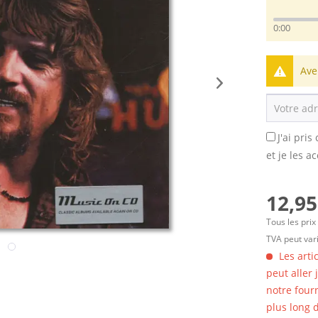
0:00
Ave
J'ai pri
et je les a
12,95
Tous les prix
TVA peut vari
Les arti
peut aller
notre four
plus long d