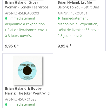
Brian Hyland:
Gypsy
Brian Hyland:
Let Me
Woman - Lonely Teardrops
Belong To You - Let It Die!
(7inch, 45rpm)
(7inch, 45rpm)
Art-Nr.: 45MCA60093
Art-Nr.: 45ROU131
Immédiatement
Immédiatement
disponible à l'expédition,
disponible à l'expédition,
Délai de livraison** env. 1
Délai de livraison** env. 1
à 3 jours ouvrés.
à 3 jours ouvrés.
9,95 € *
9,95 € *
Brian Hyland & Bobby
Harris:
The Joker Went Wild
- Mr. Success(7inch, 45rpm)
Art-Nr.: 45URC1028
Immédiatement