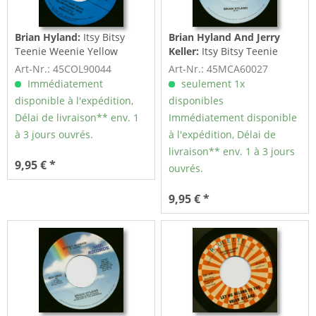
Brian Hyland:
Itsy Bitsy
Brian Hyland And Jerry
Teenie Weenie Yellow
Keller:
Itsy Bitsy Teenie
Polkadot Bikini...
Weenie Yellow Polkadot
Art-Nr.: 45COL90044
Art-Nr.: 45MCA60027
Bikini...
Immédiatement
seulement 1x
disponible à l'expédition,
disponibles
Délai de livraison** env. 1
Immédiatement disponible
à 3 jours ouvrés.
à l'expédition, Délai de
livraison** env. 1 à 3 jours
9,95 € *
ouvrés.
9,95 € *