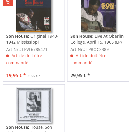
Son House:
Original 1940-
Son House:
Live At Oberlin
1942 Mississippi
College, April 15, 1965 (LP)
Recordings (LP,...
Art-Nr.: LPVL6785471
Art-Nr.: LPROC3389
Article doit être
Article doit être
commandé
commandé
19,95 € *
29,95 € *
21,95 € *
Son House:
House, Son