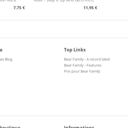
45rpm)
7,75 €
11,95 €
ia
Top Links
ws Blog
Bear Family - A record label
Bear Family - Features
Prix pour Bear Family
 boutique
Informations