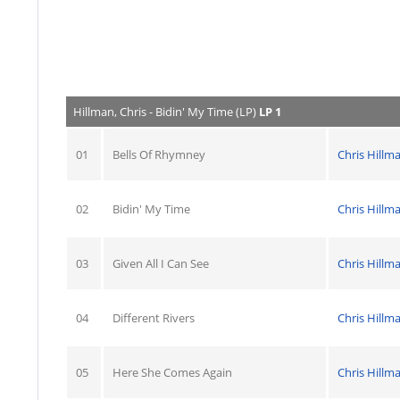
Hillman, Chris - Bidin' My Time (LP)
LP 1
01
Bells Of Rhymney
Chris Hillm
02
Bidin' My Time
Chris Hillm
03
Given All I Can See
Chris Hillm
04
Different Rivers
Chris Hillm
05
Here She Comes Again
Chris Hillm