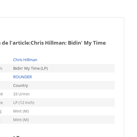
de l'article:
Chris Hillman: Bidin' My Time
Chris Hillman
m:
Bidin' My Time (LP)
ROUNDER
Country
it
33 U/min
ze
LP (12 Inch)
g
Mint (M)
g
Mint (M)