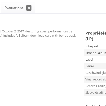
Évaluations
0
d October 2, 2017 - featuring guest performances by
Propriétés 
LP includes full album download card with bonus track
(LP)
Interpret:
Titre de l'albu
Label
Genre
Geschwindigke
Vinyl record si
Record Gradin
Sleeve Gradin