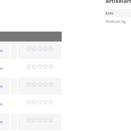
Artikelar
EAN:
Poids en kg:
an
an
an
an
an