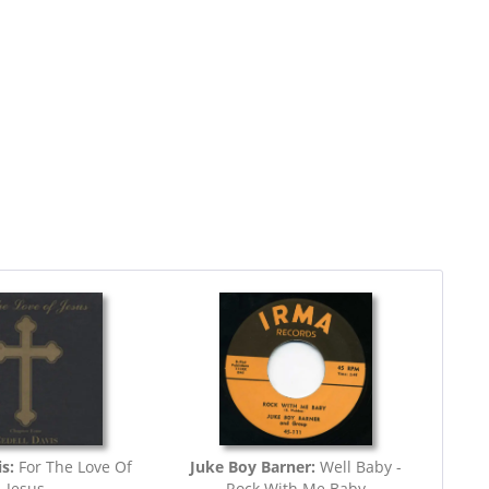
s:
For The Love Of
Juke Boy Barner:
Well Baby -
Jesus
Rock With Me Baby