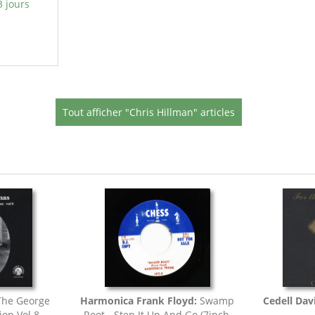
3 jours
Tout afficher "Chris Hillman" articles
he George
Harmonica Frank Floyd:
Swamp
Cedell Davi
ion Vol.8
Root - Step It Up And Go (7inch,