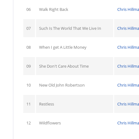
06
Walk Right Back
Chris Hillm
07
Such Is The World That We Live In
Chris Hillm
08
When I get A Little Money
Chris Hillm
09
She Don't Care About Time
Chris Hillm
10
New Old John Robertson
Chris Hillm
11
Restless
Chris Hillm
12
Wildflowers
Chris Hillm