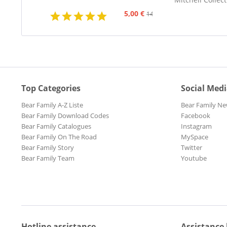
5,00 €
14,95 €
Top Categories
Social Med
Bear Family A-Z Liste
Bear Family Ne
Bear Family Download Codes
Facebook
Bear Family Catalogues
Instagram
Bear Family On The Road
MySpace
Bear Family Story
Twitter
Bear Family Team
Youtube
Hotline assistance
Assistance