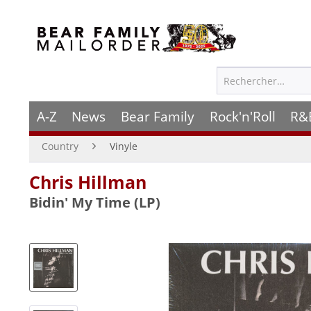
A-Z
News
Bear Family
Rock'n'Roll
R&
Country
Vinyle
Chris Hillman
Bidin' My Time (LP)