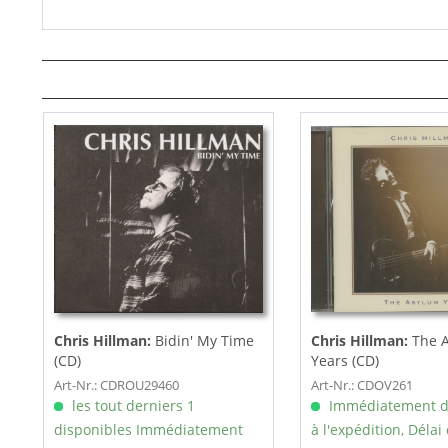
Chris Hillman:
Bidin' My Time
Chris Hillman:
The 
(CD)
Years (CD)
Art-Nr.: CDROU29460
Art-Nr.: CDOV261
les tout derniers 1
Immédiatement d
disponibles Immédiatement
à l'expédition, Délai