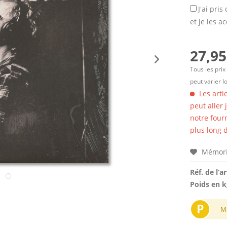
J'ai pri
et je les a
27,95
Tous les prix
peut varier l
Les arti
peut aller
notre four
plus long d
Mémori
Réf. de l’ar
Poids en k
P
M