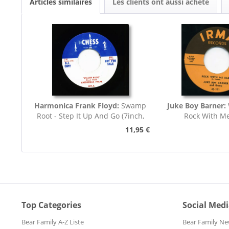
Articles similaires
Les clients ont aussi acheté
Harmonica Frank Floyd:
Swamp
Juke Boy Barner:
Root - Step It Up And Go (7inch,
Rock With M
45rpm)
11,95 €
Top Categories
Social Med
Bear Family A-Z Liste
Bear Family Ne