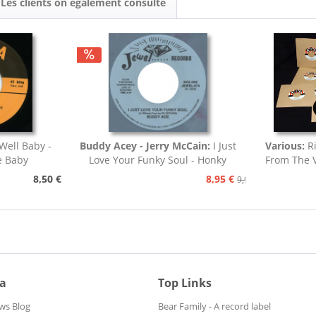
Les clients on également consulté
Well Baby -
Buddy Acey - Jerry McCain:
I Just
Various:
Ri
e Baby
Love Your Funky Soul - Honky
From The V
Tonk
8,50 €
8,95 €
9,95 €
ia
Top Links
ws Blog
Bear Family - A record label