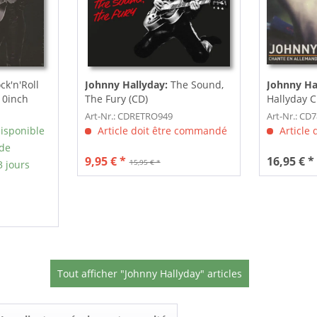
ck'n'Roll
Johnny Hallyday:
The Sound,
Johnny Ha
(10inch
The Fury (CD)
Hallyday 
(CD & Vinyl
Art-Nr.: CDRETRO949
Art-Nr.: CD
isponible
Article doit être commandé
Article
 de
9,95 € *
16,95 € *
15,95 € *
3 jours
Tout afficher "Johnny Hallyday" articles