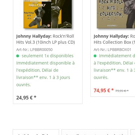
Johnny Hallyday:
Rock'n'Roll
Johnny Hallyday:
Ro
Hits Vol.3 (10inch LP plus CD)
Hits Collection Box 
Picture...
Art-Nr.: LPBBR00050
Art-Nr.: LPBBRBOX01
seulement 1x disponibles
Immédiatement d
Immédiatement disponible à
à l'expédition, Délai
l'expédition, Délai de
livraison** env. 1 à 
livraison** env. 1 à 3 jours
ouvrés.
ouvrés.
74,95 € *
79,95 € *
24,95 € *