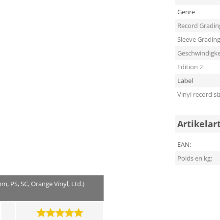
Genre
Record Gradin
Sleeve Gradin
Geschwindigke
Edition 2
Label
Vinyl record si
Artikelar
EAN:
Poids en kg:
pm, PS, SC, Orange Vinyl, Ltd.)