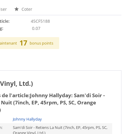
ser
Coter
ticle:
45CF5188
g:
0.07
17
aintenant
bonus points
inyl, Ltd.)
de l'article:
Johnny Hallyday: Sam'di Soir -
 Nuit (7inch, EP, 45rpm, PS, SC, Orange
)
Johnny Hallyday
m:
Sam'di Soir - Retiens La Nuit (7inch, EP, 45rpm, PS, SC,
Orange Vinyl, Ltd.)