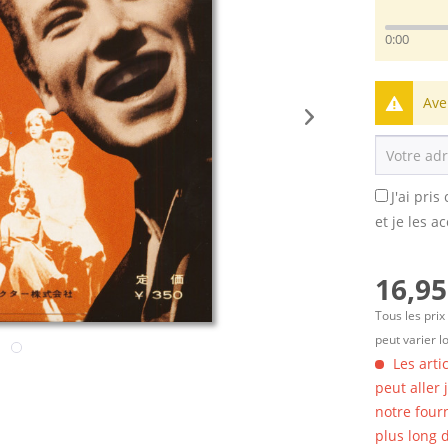
0:00
Ave
J'ai pri
et je les a
16,95
Tous les prix
peut varier l
Les arti
peut aller
notre four
plus long d