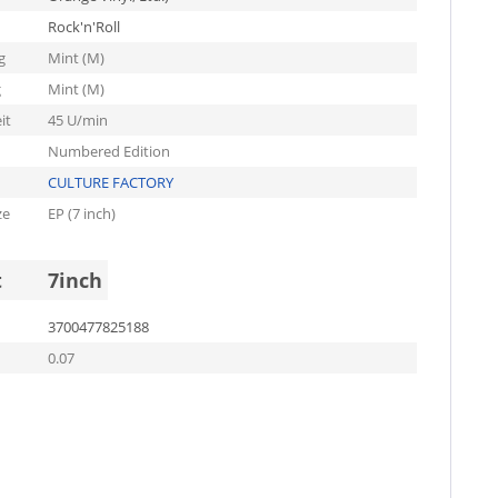
Rock'n'Roll
g
Mint (M)
g
Mint (M)
it
45 U/min
Numbered Edition
CULTURE FACTORY
ze
EP (7 inch)
t
7inch
3700477825188
0.07