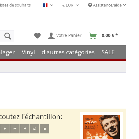
istes de souhaits
Assistance/aide
Français- FR
votre Panier
0,00 € *
hlager
Vinyl
d'autres catégories
SALE
coutez l'échantillon: