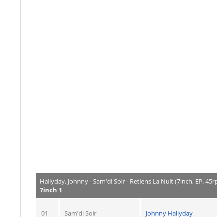
Hallyday, Johnny - Sam'di Soir - Retiens La Nuit (7inch, EP, 45r
7inch 1
01
Sam'di Soir
Johnny Hallyday