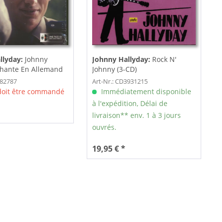
llyday:
Johnny
Johnny Hallyday:
Rock N'
Chante En Allemand
Johnny (3-CD)
)
782787
Art-Nr.: CD3931215
 doit être commandé
Immédiatement disponible
à l'expédition, Délai de
livraison** env. 1 à 3 jours
ouvrés.
19,95 € *