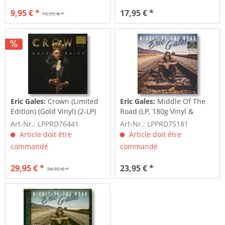
9,95 € *
17,95 € *
16,95 € *
Eric Gales:
Crown (Limited
Eric Gales:
Middle Of The
Edition) (Gold Vinyl) (2-LP)
Road (LP, 180g Vinyl &
Download...
Art-Nr.: LPPRD76441
Art-Nr.: LPPRD75181
Article doit être
Article doit être
commandé
commandé
29,95 € *
23,95 € *
34,95 € *