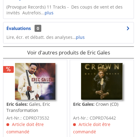
(Provogue Records) 11 Tracks - Des coups de vent et des
invités Autrefois...
plus
Évaluations
0
Lire, écr. et débatt. des analyses…
plus
Voir d'autres produits de Eric Gales
Eric Gales:
Gales, Eric
Eric Gales:
Crown (CD)
Transformation
Art-Nr.: CDPRD73532
Art-Nr.: CDPRD76442
Article doit être
Article doit être
commandé
commandé