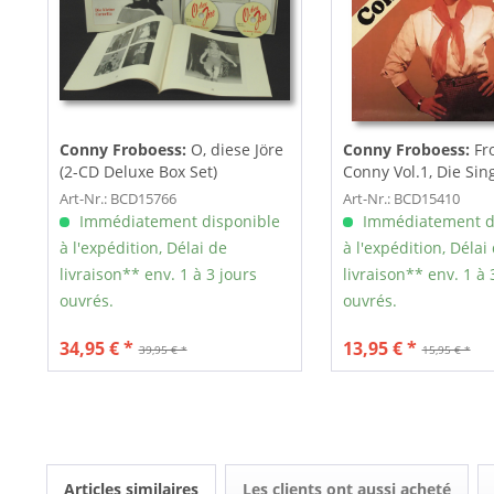
Conny Froboess:
O, diese Jöre
Conny Froboess:
Fr
(2-CD Deluxe Box Set)
Conny Vol.1, Die Sin
59
Art-Nr.: BCD15766
Art-Nr.: BCD15410
Immédiatement disponible
Immédiatement d
à l'expédition, Délai de
à l'expédition, Délai
livraison** env. 1 à 3 jours
livraison** env. 1 à 
ouvrés.
ouvrés.
34,95 € *
13,95 € *
39,95 € *
15,95 € *
Articles similaires
Les clients ont aussi acheté