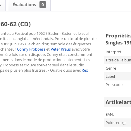
s
Évaluations
0
960-62 (CD)
nante au Festival pop 1962 ? Baden -Baden et le seul
Propriétés
en italien, anglais et néerlandais. Pour un total de plus de
Singles 19
t sur 6 Juin 1963, le chien d'or, symbole des étiquettes
u chanteur
Conny Froboess
et
Peter Kraus
avec votre
Interpret:
remière fois sur un disque ». Conny était constamment
hangements dans le mode de production lentement . Les
Titre de l'albu
y Froboess se trouve souvent seul dans le studio
Genre
ps de plus en plus frustrés . - Quatre duos avec
Rex
Label
Preiscode
Artikelar
EAN:
Poids en kg: