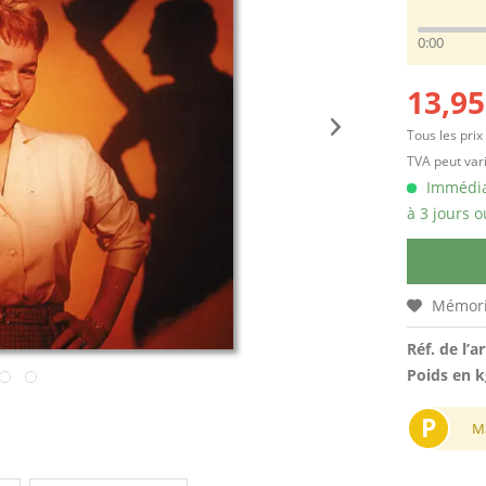
0:00
13,95
Tous les prix
TVA peut vari
Immédiat
à 3 jours o
Mémori
Réf. de l’ar
Poids en k
P
M