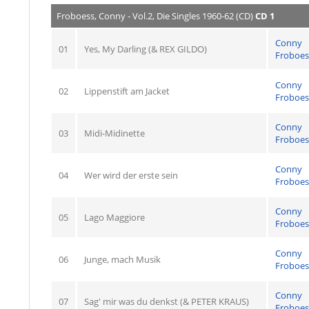
Froboess, Conny - Vol.2, Die Singles 1960-62 (CD)
CD 1
Conny
01
Yes, My Darling (& REX GILDO)
Froboes
Conny
02
Lippenstift am Jacket
Froboes
Conny
03
Midi-Midinette
Froboes
Conny
04
Wer wird der erste sein
Froboes
Conny
05
Lago Maggiore
Froboes
Conny
06
Junge, mach Musik
Froboes
Conny
07
Sag' mir was du denkst (& PETER KRAUS)
Froboes