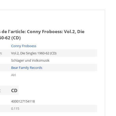
 de l'article:
Conny Froboess: Vol.2, Die
60-62 (CD)
Conny Froboess
m:
Vol.2, Die Singles 1960-62 (CD)
Schlager und Volksmusik
Bear Family Records
AH
t
CD
4000127154118
0.115