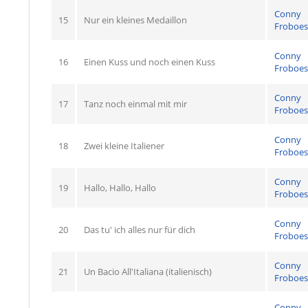
Conny
15
Nur ein kleines Medaillon
Froboes
Conny
16
Einen Kuss und noch einen Kuss
Froboes
Conny
17
Tanz noch einmal mit mir
Froboes
Conny
18
Zwei kleine Italiener
Froboes
Conny
19
Hallo, Hallo, Hallo
Froboes
Conny
20
Das tu' ich alles nur für dich
Froboes
Conny
21
Un Bacio All'Italiana (italienisch)
Froboes
Conny