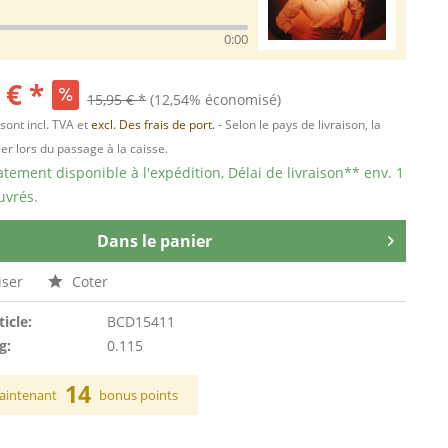
0:00
 € *
15,95 € *
(12,54% économisé)
 sont incl. TVA et
excl. Des frais de port.
- Selon le pays de livraison, la
er lors du passage à la caisse.
ement disponible à l'expédition, Délai de livraison** env. 1
uvrés.
Dans le panier
ser
Coter
ticle:
BCD15411
g:
0.115
14
aintenant
bonus points