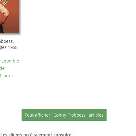
oboess,
gles 1958-
isponible
 de
3 jours
Tout afficher "Conny Froboess" articles
Les clients on également consulté