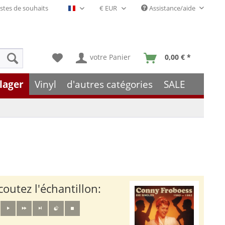
stes de souhaits
Assistance/aide
Français- FR
votre Panier
0,00 € *
lager
Vinyl
d'autres catégories
SALE
coutez l'échantillon: