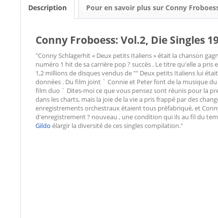
Description
Pour en savoir plus sur Conny Froboes
Conny Froboess: Vol.2, Die Singles 1
"Conny Schlagerhit « Deux petits Italiens » était la chanson gag
numéro 1 hit de sa carrière pop ? succès . Le titre qu'elle a pris 
1,2 millions de disques vendus de "" Deux petits Italiens lui étai
données . Du film joint ` Connie et Peter font de la musique d
film duo ` Dites-moi ce que vous pensez sont réunis pour la p
dans les charts, mais la joie de la vie a pris frappé par des c
enregistrements orchestraux étaient tous préfabriqué, et Conn
d'enregistrement ? nouveau , une condition qui ils au fil du tem
Gildo
élargir la diversité de ces singles compilation."