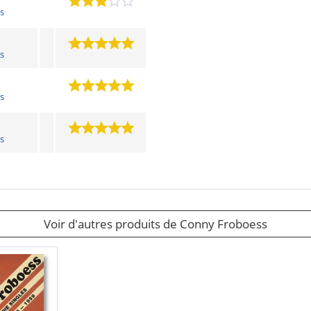
s
s
s
s
Voir d'autres produits de Conny Froboess