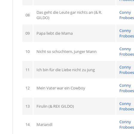
Das geht die Leute gar nichts an (& R.
Conny
08
GILDO)
Froboes
Conny
09
Papa liebt die Mama
Froboes
Conny
10
Nicht so schüchtern, junger Mann
Froboes
Conny
11
Ich bin für die Liebe nicht zu jung
Froboes
Conny
12
Mein Vater war ein Cowboy
Froboes
Conny
13
Firulin (& REX GILDO)
Froboes
Conny
14
Mariandl
Froboes