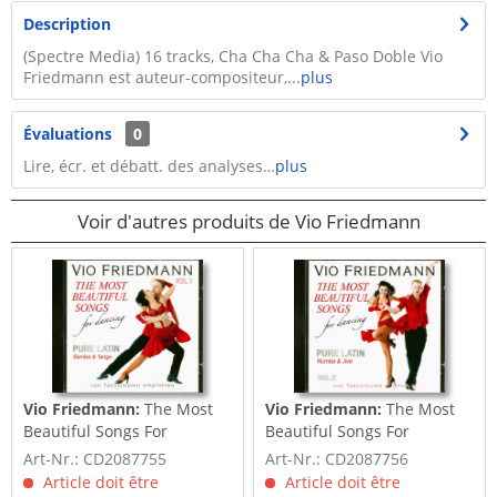
Description
(Spectre Media) 16 tracks, Cha Cha Cha & Paso Doble Vio
Friedmann est auteur-compositeur,...
plus
Évaluations
0
Lire, écr. et débatt. des analyses…
plus
Voir d'autres produits de Vio Friedmann
Vio Friedmann:
The Most
Vio Friedmann:
The Most
Beautiful Songs For
Beautiful Songs For
Dancing - Pure...
Dancing - Pure...
Art-Nr.: CD2087755
Art-Nr.: CD2087756
Article doit être
Article doit être