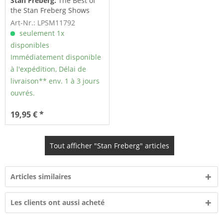
Stan Freberg:
The Best of
the Stan Freberg Shows
Vol.2 (LP)
Art-Nr.: LPSM11792
seulement 1x
disponibles
Immédiatement disponible
à l'expédition, Délai de
livraison** env. 1 à 3 jours
ouvrés.
19,95 € *
Tout afficher "Stan Freberg" articles
Articles similaires
Les clients ont aussi acheté