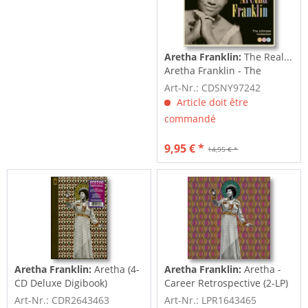
Aretha Franklin:
The Real...
Aretha Franklin - The
Ultimate...
Art-Nr.: CDSNY97242
Article doit être
commandé
9,95 € *
14,95 € *
Aretha Franklin:
Aretha (4-
Aretha Franklin:
Aretha -
CD Deluxe Digibook)
Career Retrospective (2-LP)
Art-Nr.: CDR2643463
Art-Nr.: LPR1643465