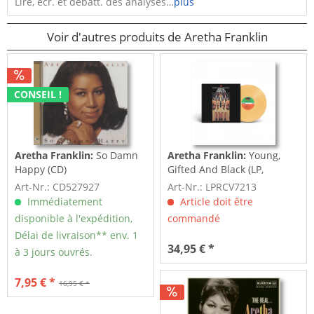
Lire, écr. et débatt. des analyses…
plus
Voir d'autres produits de Aretha Franklin
CONSEIL !
Aretha Franklin:
So Damn
Aretha Franklin:
Young,
Happy (CD)
Gifted And Black (LP,
Colored Vinyl, Ltd.)
Art-Nr.: CD527927
Art-Nr.: LPRCV7213
Immédiatement
Article doit être
disponible à l'expédition,
commandé
Délai de livraison** env. 1
34,95 € *
à 3 jours ouvrés.
7,95 € *
16,95 € *