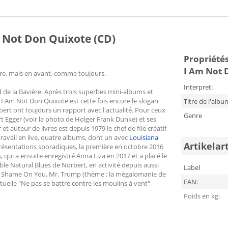
m Not Don Quixote (CD)
Propriétés
I Am Not 
ère, mais en avant, comme toujours.
Interpret:
ud de la Bavière. Après trois superbes mini-albums et
 I Am Not Don Quixote est cette fois encore le slogan
Titre de l'albu
bert ont toujours un rapport avec l'actualité. Pour ceux
Genre
t Egger (voir la photo de Holger Frank Dunke) et ses
t auteur de livres est depuis 1979 le chef de file créatif
vail en live, quatre albums, dont un avec
Louisiana
Artikelar
représentations sporadiques, la première en octobre 2016
qui a ensuite enregistré Anna Liza en 2017 et a placé le
ble Natural Blues de Norbert, en activité depuis aussi
Label
 EP Shame On You, Mr. Trump (thème : la mégalomanie de
EAN:
tuelle "Ne pas se battre contre les moulins à vent"
Poids en kg: