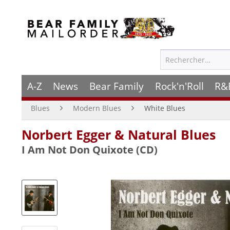
A-Z
News
Bear Family
Rock'n'Roll
R&
Blues
Modern Blues
White Blues
Norbert Egger & Natural Blues
I Am Not Don Quixote (CD)