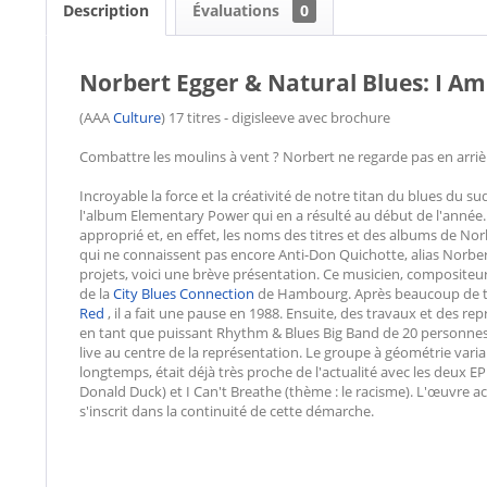
Description
Évaluations
0
Norbert Egger & Natural Blues: I A
(AAA
Culture
) 17 titres - digisleeve avec brochure
Combattre les moulins à vent ? Norbert ne regarde pas en arri
Incroyable la force et la créativité de notre titan du blues du s
l'album Elementary Power qui en a résulté au début de l'année.
approprié et, en effet, les noms des titres et des albums de Nor
qui ne connaissent pas encore Anti-Don Quichotte, alias Norber
projets, voici une brève présentation. Ce musicien, compositeur e
de la
City
Blues Connection
de Hambourg. Après beaucoup de tra
Red
, il a fait une pause en 1988. Ensuite, des travaux et des 
en tant que puissant Rhythm & Blues Big Band de 20 personnes, 
live au centre de la représentation. Le groupe à géométrie varia
longtemps, était déjà très proche de l'actualité avec les deux
Donald Duck) et I Can't Breathe (thème : le racisme). L'œuvre ac
s'inscrit dans la continuité de cette démarche.