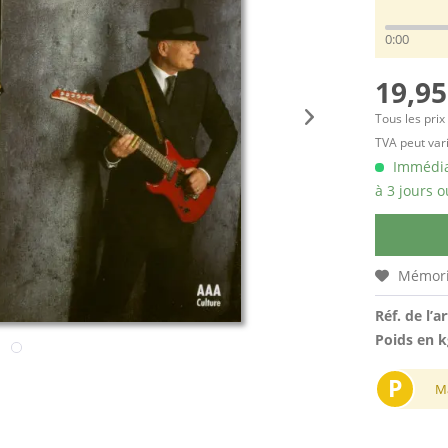
0:00
19,95
Tous les prix
TVA peut vari
Immédiat
à 3 jours o
Mémori
Réf. de l’ar
Poids en k
P
M