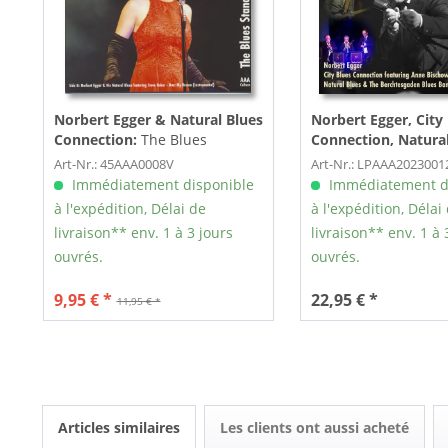
Norbert Egger & Natural Blues
Norbert Egger, City
Connection:
The Blues
Connection, Natural
Standard Series, Vol.2 (7inch,
Berchtesgaden Blue
Art-Nr.: 45AAA0008V
Art-Nr.: LPAAA2023001
45rpm)
Favourite Recording 
Immédiatement disponible
Immédiatement d
Vol.1 (LP)
à l'expédition, Délai de
à l'expédition, Délai
livraison** env. 1 à 3 jours
livraison** env. 1 à 
ouvrés.
ouvrés.
9,95 € *
22,95 € *
11,95 € *
Articles similaires
Les clients ont aussi acheté