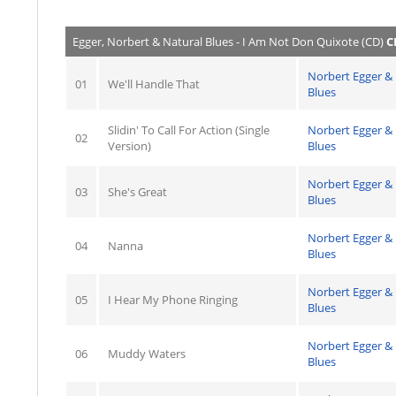
Egger, Norbert & Natural Blues - I Am Not Don Quixote (CD)
C
Norbert Egger &
01
We'll Handle That
Blues
Slidin' To Call For Action (Single
Norbert Egger &
02
Version)
Blues
Norbert Egger &
03
She's Great
Blues
Norbert Egger &
04
Nanna
Blues
Norbert Egger &
05
I Hear My Phone Ringing
Blues
Norbert Egger &
06
Muddy Waters
Blues