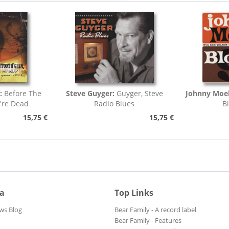
:
Before The
Steve Guyger:
Guyger, Steve
Johnny Moel
're Dead
Radio Blues
B
15,75 €
15,75 €
ia
Top Links
ws Blog
Bear Family - A record label
Bear Family - Features