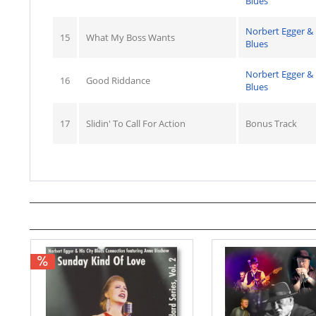
Blues
Norbert Egger &
15
What My Boss Wants
Blues
Norbert Egger &
16
Good Riddance
Blues
17
Slidin' To Call For Action
Bonus Track