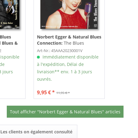
 Blues
Norbert Egger & Natural Blues
 Blues &
Connection:
The Blues
s Band:
Standard Series, Vol.3 (7inch,
2
Art-Nr.: 45AAA20230001V
Sessions,
45rpm)
isponible
Immédiatement disponible
 de
à l'expédition, Délai de
3 jours
livraison** env. 1 à 3 jours
ouvrés.
9,95 € *
11,95 € *
Tout afficher "Norbert Egger & Natural Blues" articles
Les clients on également consulté