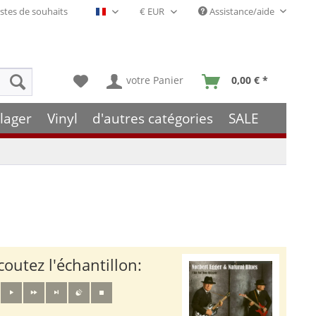
stes de souhaits
Assistance/aide
Français- FR
votre Panier
0,00 € *
lager
Vinyl
d'autres catégories
SALE
coutez l'échantillon: