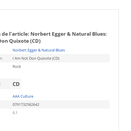
 de l'article:
Norbert Egger & Natural Blues:
Don Quixote (CD)
Norbert Egger & Natural Blues
m:
I Am Not Don Quixote (CD)
Rock
t
CD
AAA Culture
0791732582642
0.1