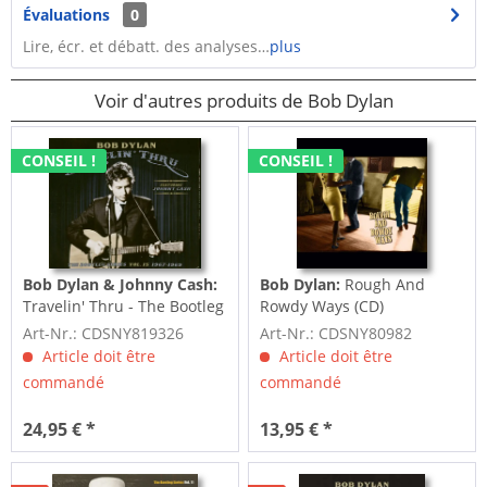
Évaluations
0
Lire, écr. et débatt. des analyses…
plus
Voir d'autres produits de Bob Dylan
CONSEIL !
CONSEIL !
Bob Dylan & Johnny Cash:
Bob Dylan:
Rough And
Travelin' Thru - The Bootleg
Rowdy Ways (CD)
Series Vol.15...
Art-Nr.: CDSNY819326
Art-Nr.: CDSNY80982
Article doit être
Article doit être
commandé
commandé
24,95 € *
13,95 € *