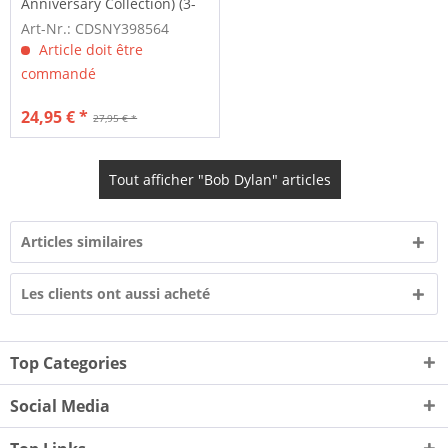
Anniversary Collection) (3-
CD)
Art-Nr.: CDSNY398564
Article doit être
commandé
24,95 € *
27,95 € *
Tout afficher "Bob Dylan" articles
Articles similaires
Les clients ont aussi acheté
Top Categories
Social Media