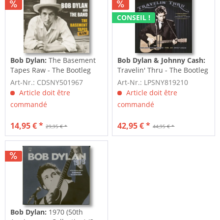
CONSEIL !
Bob Dylan:
The Basement
Bob Dylan & Johnny Cash:
Tapes Raw - The Bootleg
Travelin' Thru - The Bootleg
Series...
Series Vol.15...
Art-Nr.: CDSNY501967
Art-Nr.: LPSNY819210
Article doit être
Article doit être
commandé
commandé
14,95 € *
42,95 € *
29,95 € *
44,95 € *
Bob Dylan:
1970 (50th