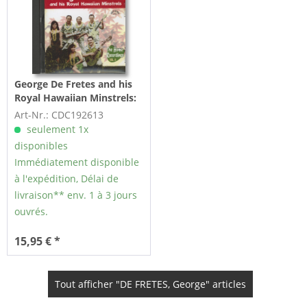
George De Fretes and his
Royal Hawaiian Minstrels:
The Home Recordings Vol.4
Art-Nr.: CDC192613
(CD)
seulement 1x
disponibles
Immédiatement disponible
à l'expédition, Délai de
livraison** env. 1 à 3 jours
ouvrés.
15,95 € *
Tout afficher "DE FRETES, George" articles