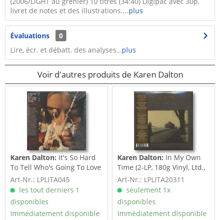
(2006/LIGHT au grenier) 10 titres (34:40) Digipac avec 30p.
livret de notes et des illustrations....
plus
Évaluations
0
Lire, écr. et débatt. des analyses…
plus
Voir d'autres produits de Karen Dalton
Karen Dalton:
It's So Hard
Karen Dalton:
In My Own
To Tell Who's Going To Love
Time (2-LP, 180g Vinyl, Ltd.,
You...
1...
Art-Nr.: LPLITA045
Art-Nr.: LPLITA20311
les tout derniers 1
seulement 1x
disponibles
disponibles
Immédiatement disponible
Immédiatement disponible