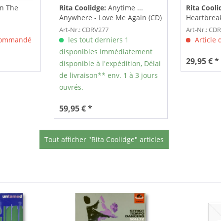
In The
Rita Coolidge:
Anytime ...
Rita Cooli
Anywhere - Love Me Again (CD)
Heartbreak 
CD)
Art-Nr.: CDRV277
Art-Nr.: CD
 commandé
les tout derniers 1
Article
disponibles Immédiatement
29,95 € *
disponible à l'expédition, Délai
de livraison** env. 1 à 3 jours
ouvrés.
59,95 € *
Tout afficher "Rita Coolidge" articles