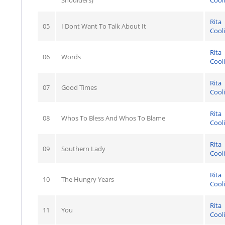
Rita
05
I Dont Want To Talk About It
Cool
Rita
06
Words
Cool
Rita
07
Good Times
Cool
Rita
08
Whos To Bless And Whos To Blame
Cool
Rita
09
Southern Lady
Cool
Rita
10
The Hungry Years
Cool
Rita
11
You
Cool