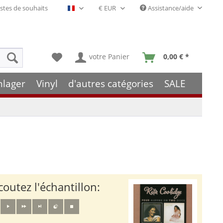
stes de souhaits
Assistance/aide
Français- FR
votre Panier
0,00 € *
hlager
Vinyl
d'autres catégories
SALE
coutez l'échantillon: