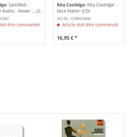
dge:
Satisfied -
Rita Coolidge:
Rita Coolidge -
Radio - Never ... (2-
Nice Feelin' (CD)
RV362
Art-Nr.: CDBGO846
 doit être commandé
Article doit être commandé
16,95 € *