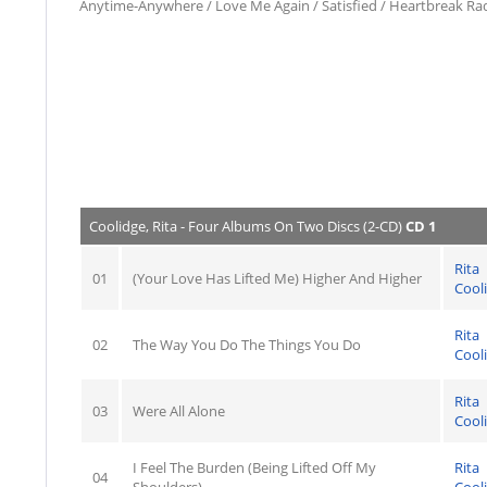
Anytime-Anywhere / Love Me Again / Satisfied / Heartbreak Ra
Coolidge, Rita - Four Albums On Two Discs (2-CD)
CD 1
Rita
01
(Your Love Has Lifted Me) Higher And Higher
Cool
Rita
02
The Way You Do The Things You Do
Cool
Rita
03
Were All Alone
Cool
I Feel The Burden (Being Lifted Off My
Rita
04
Shoulders)
Cool