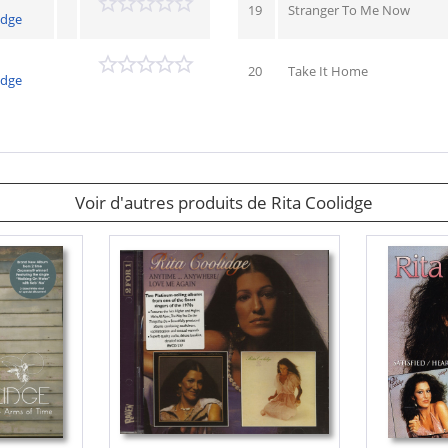
19
Stranger To Me Now
idge
20
Take It Home
idge
Voir d'autres produits de Rita Coolidge