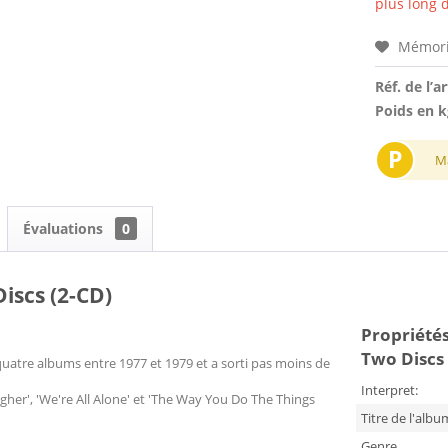
plus long d
Mémori
Réf. de l’ar
Poids en k
P
M
Évaluations
0
iscs (2-CD)
Propriétés
Two Discs 
uatre albums entre 1977 et 1979 et a sorti pas moins de
Interpret:
her', 'We're All Alone' et 'The Way You Do The Things
Titre de l'albu
Genre