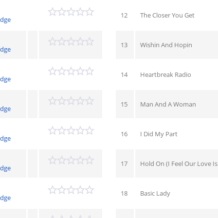
12
The Closer You Get
idge
13
Wishin And Hopin
idge
14
Heartbreak Radio
idge
15
Man And A Woman
idge
16
I Did My Part
idge
17
Hold On (I Feel Our Love I
idge
18
Basic Lady
idge