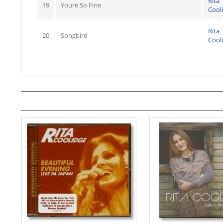
Rita
19
Youre So Fine
Cool
Rita
20
Songbird
Cool