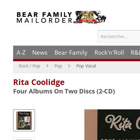
A-Z
News
Bear Family
Rock'n'Roll
R&
Rock / Pop
Pop
Pop Vocal
Rita Coolidge
Four Albums On Two Discs (2-CD)