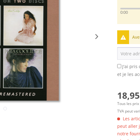
0:00
Ave
J'ai pri
et je les a
18,95
Tous les prix
TVA peut vari
Les arti
peut aller
notre four