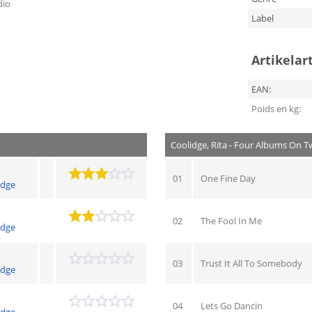
dio
Label
Artikelar
EAN:
Poids en kg:
Coolidge, Rita - Four Albums On T
01
One Fine Day
idge
02
The Fool In Me
idge
03
Trust It All To Somebody
idge
04
Lets Go Dancin
idge