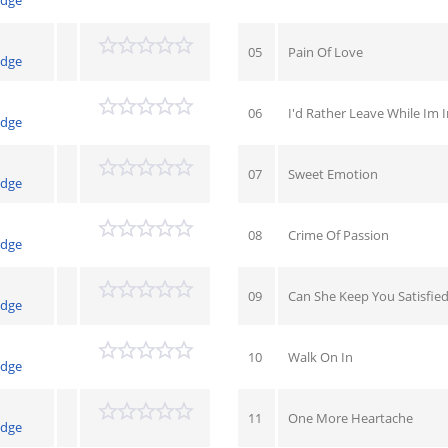
05
Pain Of Love
idge
06
I'd Rather Leave While Im 
idge
07
Sweet Emotion
idge
08
Crime Of Passion
idge
09
Can She Keep You Satisfie
idge
10
Walk On In
idge
11
One More Heartache
idge