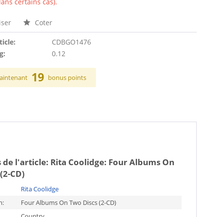
ans certains cas).
ser
Coter
ticle:
CDBGO1476
g:
0.12
19
aintenant
bonus points
 de l'article:
Rita Coolidge: Four Albums On
(2-CD)
Rita Coolidge
m:
Four Albums On Two Discs (2-CD)
Country