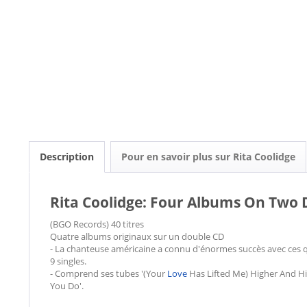
Description
Pour en savoir plus sur Rita Coolidge
Rita Coolidge: Four Albums On Two D
(BGO Records) 40 titres
Quatre albums originaux sur un double CD
- La chanteuse américaine a connu d'énormes succès avec ces q
9 singles.
- Comprend ses tubes '(Your
Love
Has Lifted Me) Higher And Hig
You Do'.