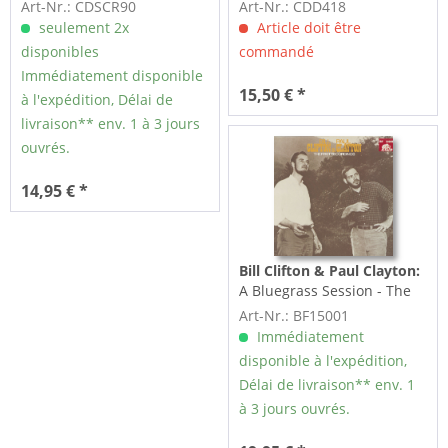
Holland 1987 (CD)
Art-Nr.: CDSCR90
Art-Nr.: CDD418
seulement 2x
Article doit être
disponibles
commandé
Immédiatement disponible
15,50 € *
à l'expédition, Délai de
livraison** env. 1 à 3 jours
ouvrés.
14,95 € *
Bill Clifton & Paul Clayton:
A Bluegrass Session - The
First Recordings (LP)
Art-Nr.: BF15001
Immédiatement
disponible à l'expédition,
Délai de livraison** env. 1
à 3 jours ouvrés.