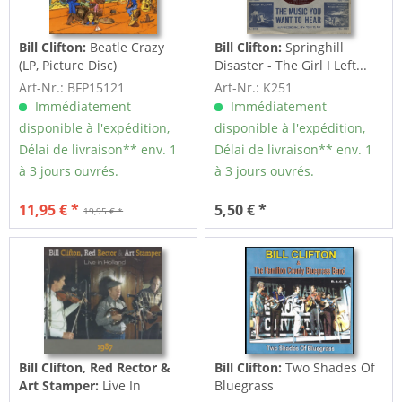
Bill Clifton:
Beatle Crazy
Bill Clifton:
Springhill
(LP, Picture Disc)
Disaster - The Girl I Left...
7inch,...
Art-Nr.: BFP15121
Art-Nr.: K251
Immédiatement
Immédiatement
disponible à l'expédition,
disponible à l'expédition,
Délai de livraison** env. 1
Délai de livraison** env. 1
à 3 jours ouvrés.
à 3 jours ouvrés.
11,95 € *
5,50 € *
19,95 € *
Bill Clifton, Red Rector &
Bill Clifton:
Two Shades Of
Art Stamper:
Live In
Bluegrass