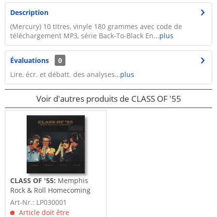
Description
(Mercury) 10 titres, vinyle 180 grammes avec code de
téléchargement MP3, série Back-To-Black En...
plus
Évaluations
0
Lire, écr. et débatt. des analyses…
plus
Voir d'autres produits de CLASS OF '55
CLASS OF '55:
Memphis
Rock & Roll Homecoming
(LP, 180g Vinyl)
Art-Nr.: LP030001
Article doit être