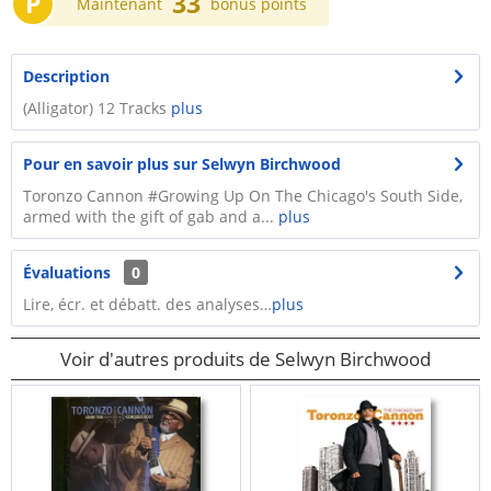
P
33
Maintenant
bonus points
Description
(Alligator) 12 Tracks
plus
Pour en savoir plus sur Selwyn Birchwood
Toronzo Cannon #Growing Up On The Chicago's South Side,
armed with the gift of gab and a...
plus
Évaluations
0
Lire, écr. et débatt. des analyses…
plus
Voir d'autres produits de Selwyn Birchwood