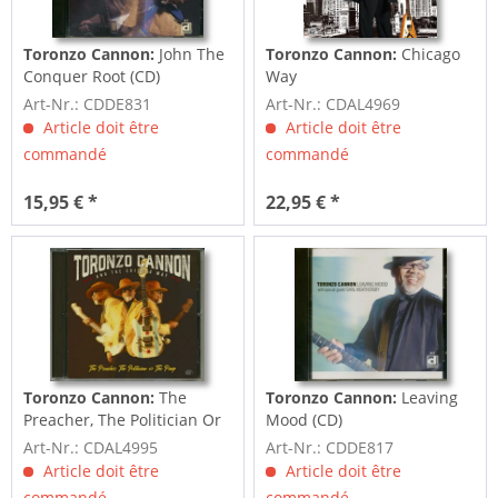
Toronzo Cannon:
John The
Toronzo Cannon:
Chicago
Conquer Root (CD)
Way
Art-Nr.: CDDE831
Art-Nr.: CDAL4969
Article doit être
Article doit être
commandé
commandé
15,95 € *
22,95 € *
Toronzo Cannon:
The
Toronzo Cannon:
Leaving
Preacher, The Politician Or
Mood (CD)
The Pimp (CD)
Art-Nr.: CDAL4995
Art-Nr.: CDDE817
Article doit être
Article doit être
commandé
commandé