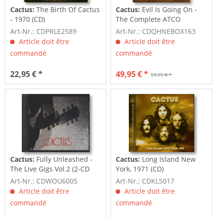
Cactus:
The Birth Of Cactus
Cactus:
Evil Is Going On -
- 1970 (CD)
The Complete ATCO
Recordings...
Art-Nr.: CDPRLE2589
Art-Nr.: CDQHNEBOX163
Article doit être
Article doit être
commandé
commandé
22,95 € *
49,95 € *
59,95 € *
Cactus:
Fully Unleashed -
Cactus:
Long Island New
The Live Gigs Vol.2 (2-CD
York, 1971 (CD)
Set)
Art-Nr.: CDWOU6005
Art-Nr.: CDKL5017
Article doit être
Article doit être
commandé
commandé