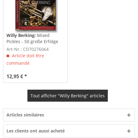
Willy Berking:
Mixed
Pickles - 50 große Erfolge
(2-CD)
Art-Nr.: CD70276064
Article doit être
commandé
12,95 € *
Tout afficher "Willy Berking" articles
Articles similaires
Les clients ont aussi acheté