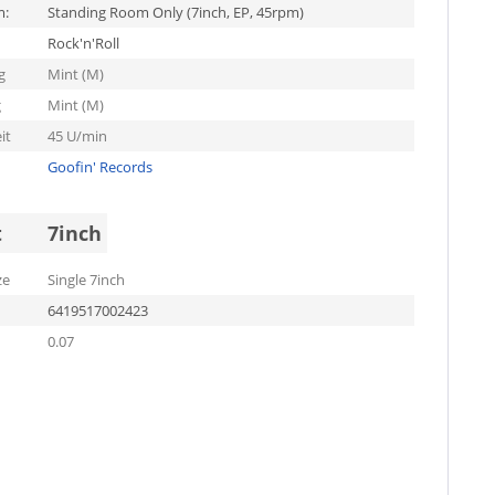
m:
Standing Room Only (7inch, EP, 45rpm)
Rock'n'Roll
g
Mint (M)
g
Mint (M)
it
45 U/min
Goofin' Records
t
7inch
ze
Single 7inch
6419517002423
0.07