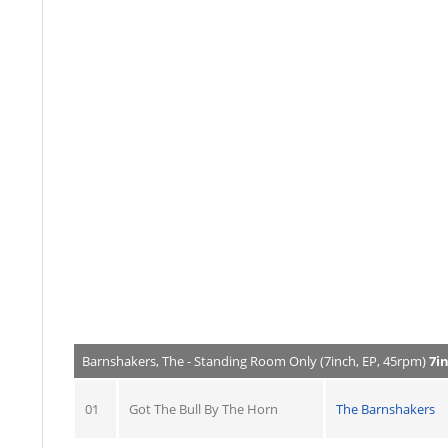
Barnshakers, The - Standing Room Only (7inch, EP, 45rpm)
7i
01
Got The Bull By The Horn
The Barnshakers