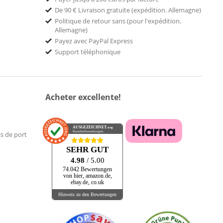
De 90 € Livraison gratuite (expédition. Allemagne)
Politique de retour sans (pour l'expédition.
Allemagne)
Payez avec PayPal Express
Support téléphonique
Acheter excellente!
AUSGEZEICHNET
.org
Kundenbewertungen
is de port
SEHR GUT
4.98
/ 5.00
74.042 Bewertungen
von hier, amazon.de,
ebay.de, co.uk
Hinweis zu den Bewertungen