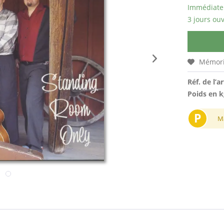
Immédiatem
3 jours ouv
Mémori
Réf. de l’ar
Poids en k
P
M