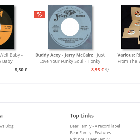
Well Baby -
Buddy Acey - Jerry McCain:
I Just
Various:
R
e Baby
Love Your Funky Soul - Honky
From The V
Tonk
8,50 €
8,95 €
9,95 €
ia
Top Links
ws Blog
Bear Family - A record label
Bear Family - Features
Prix pour Bear Family