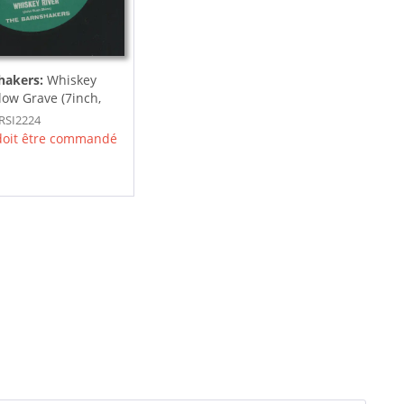
hakers:
Whiskey
llow Grave (7inch,
GRSI2224
 doit être commandé