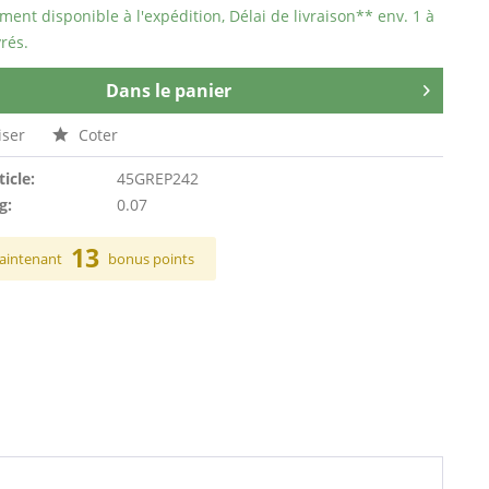
ent disponible à l'expédition, Délai de livraison** env. 1 à
rés.
Dans le panier
ser
Coter
ticle:
45GREP242
g:
0.07
13
aintenant
bonus points