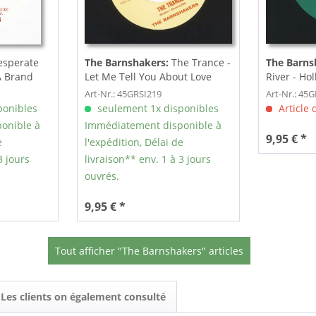
esperate
The Barnshakers:
The Trance -
The Barns
A Brand
Let Me Tell You About Love
River - Ho
(7inch,...
45rpm)
Art-Nr.: 45GRSI219
Art-Nr.: 45
ponibles
seulement 1x disponibles
Article
onible à
Immédiatement disponible à
9,95 € *
e
l'expédition, Délai de
3 jours
livraison** env. 1 à 3 jours
ouvrés.
9,95 € *
Tout afficher "The Barnshakers" articles
Les clients on également consulté