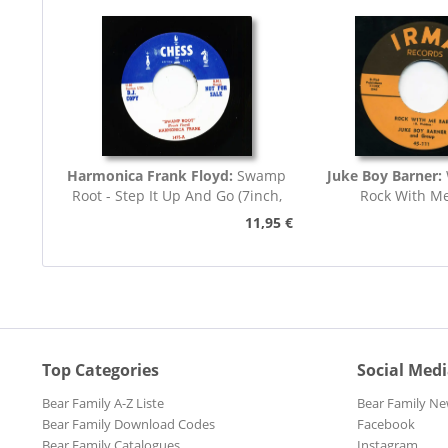
Harmonica Frank Floyd:
Swamp
Juke Boy Barner:
Root - Step It Up And Go (7inch,
Rock With M
45rpm)
11,95 €
Top Categories
Social Med
Bear Family A-Z Liste
Bear Family Ne
Bear Family Download Codes
Facebook
Bear Family Catalogues
Instagram