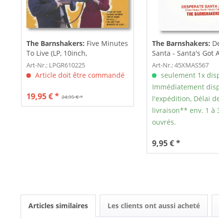
The Barnshakers:
Five Minutes
The Barnshakers:
D
To Live (LP, 10inch,
Santa - Santa's Got 
Ltd.,Yellow...
New Pedal...
Art-Nr.: LPGR610225
Art-Nr.: 45XMAS567
Article doit être commandé
seulement 1x dis
Immédiatement disp
19,95 € *
24,95 € *
l'expédition, Délai d
livraison** env. 1 à 
ouvrés.
9,95 € *
Articles similaires
Les clients ont aussi acheté