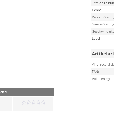
Titre de l'albu
Genre
Record Gradin
Sleeve Gradin
Geschwindigke
Label
Artikelar
Vinyl record si
EAN:
Poids en kg:
nch 1