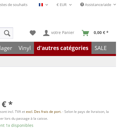
stes de souhaits
Assistance/aide
Français- FR
votre Panier
0,00 € *
lager
Vinyl
d'autres catégories
SALE
 € *
 sont incl. TVA et
excl. Des frais de port.
- Selon le pays de livraison, la
er lors du passage à la caisse.
t 1x disponibles