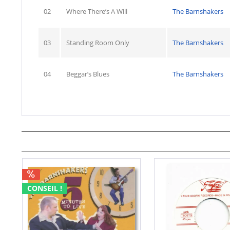
02
Where There’s A Will
The Barnshakers
03
Standing Room Only
The Barnshakers
04
Beggar’s Blues
The Barnshakers
CONSEIL !