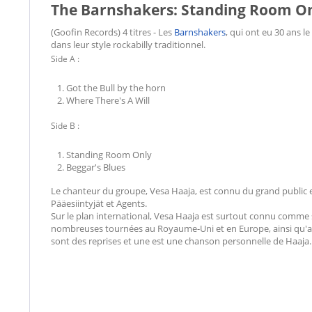
The Barnshakers: Standing Room Onl
(Goofin Records) 4 titres - Les
Barnshakers
, qui ont eu 30 ans 
dans leur style rockabilly traditionnel.
Side A :
Got the Bull by the horn
Where There's A Will
Side B :
Standing Room Only
Beggar's Blues
Le chanteur du groupe, Vesa Haaja, est connu du grand public e
Pääesiintyjät et Agents.
Sur le plan international, Vesa Haaja est surtout connu comme 
nombreuses tournées au Royaume-Uni et en Europe, ainsi qu'au 
sont des reprises et une est une chanson personnelle de Haaja.