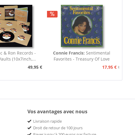
ic & Ron Records -
Connie Francis:
Sentimental
aults (10x7inch,...
Favorites - Treasury Of Love
Songs...
49,95 €
17,95 €
19,95 €
Vos avantages avec nous
Livraison rapide
Droit de retour de 100 jours
Payer jusqu'à 200 euros par facture