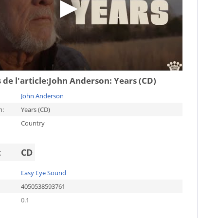
de l'article:
John Anderson: Years (CD)
John Anderson
m:
Years (CD)
Country
t
CD
Easy Eye Sound
4050538593761
0.1