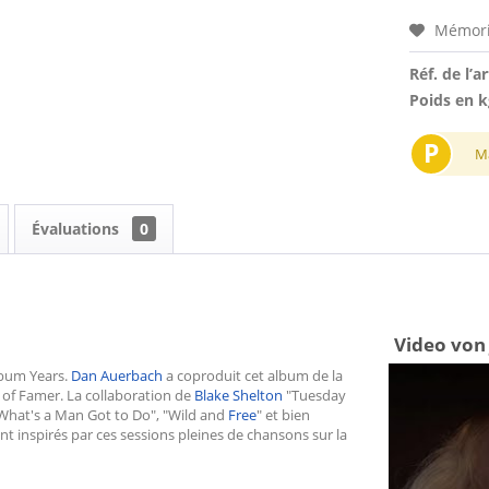
Mémori
Réf. de l’ar
Poids en k
P
M
Évaluations
0
Video von 
lbum Years.
Dan Auerbach
a coproduit cet album de la
 of Famer. La collaboration de
Blake Shelton
"Tuesday
, "What's a Man Got to Do", "Wild and
Free
" et bien
 inspirés par ces sessions pleines de chansons sur la