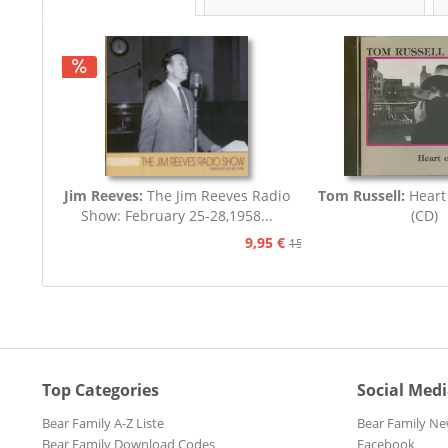
Jim Reeves:
The Jim Reeves Radio
Tom Russell:
Heart
Show: February 25-28,1958...
(CD)
9,95 €
15,95 €
Top Categories
Social Med
Bear Family A-Z Liste
Bear Family Ne
Bear Family Download Codes
Facebook