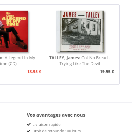
n:
A Legend In My
TALLEY, James:
Got No Bread -
ime (CD)
Trying Like The Devil
13,95 €
19,95 €
15,95 €
Vos avantages avec nous
Livraison rapide
Droit de retour de 100 jours