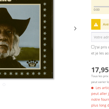
0:00
Ave
J'ai pri
et je les a
17,95
Tous les prix
peut varier l
Les arti
peut aller
notre four
plus long d