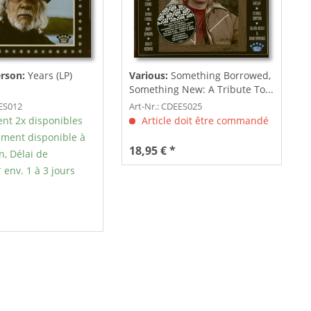
rson:
Years (LP)
Various:
Something Borrowed,
Something New: A Tribute To...
EES012
Art-Nr.: CDEES025
nt 2x disponibles
Article doit être commandé
ment disponible à
18,95 € *
n, Délai de
 env. 1 à 3 jours