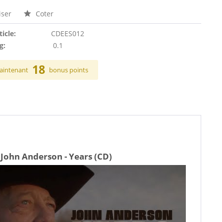
ser
Coter
ticle:
CDEES012
g:
0.1
18
aintenant
bonus points
John Anderson - Years (CD)