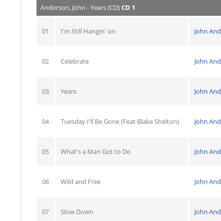
Anderson, John - Years (CD)
CD 1
01
I'm Still Hangin' on
John An
02
Celebrate
John An
03
Years
John An
04
Tuesday I'll Be Gone (Feat Blake Shelton)
John An
05
What's a Man Got to Do
John An
06
Wild and Free
John An
07
Slow Down
John An