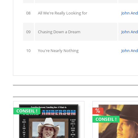
08
All We're Really Looking for
John An
09
Chasing Down a Dream
John An
10
You're Nearly Nothing
John An
CONSEIL !
CONSEIL !