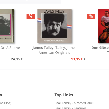
 On A Sleeve
James Talley:
Talley, James
Don Gibso
American Originals
T
24,95 €
13,95 €
15,95 €
ia
Top Links
ws Blog
Bear Family - A record label
Bear Family - Features