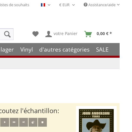
istes de souhaits
Assistance/aide
Français- FR
votre Panier
0,00 € *
lager
Vinyl
d'autres catégories
SALE
coutez l'échantillon: