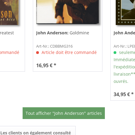
eatest
John Anderson:
Goldmine
John Ande
Art-Nr.: CDBBMG316
Art-Nr.: LP
 commandé
Article doit être commandé
seuleme
Immédiate
16,95 € *
l'expéditio
livraison**
ouvrés.
34,95 € *
Tout afficher "John Anderson" articles
Les clients on également consulté