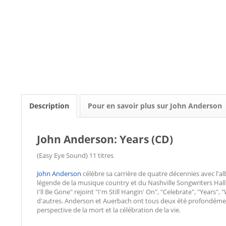
Description
Pour en savoir plus sur John Anderson
John Anderson: Years (CD)
(Easy Eye Sound) 11 titres
John Anderson
célèbre sa carrière de quatre décennies avec l'a
légende de la musique country et du Nashville Songwriters Hall
I'll Be Gone" rejoint "I'm Still Hangin' On", "Celebrate", "Years"
d'autres. Anderson et Auerbach ont tous deux été profondément
perspective de la mort et la célébration de la vie.