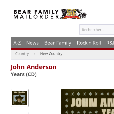
A-Z
News
Bear Family
Rock'n'Roll
R&
Country
New Country
John Anderson
Years (CD)