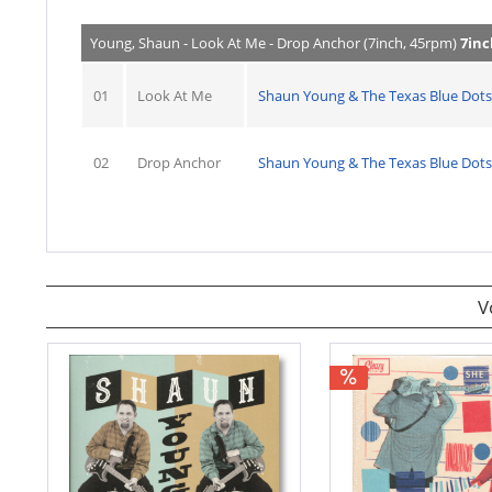
Young, Shaun - Look At Me - Drop Anchor (7inch, 45rpm)
7inc
01
Look At Me
Shaun Young & The Texas Blue Dots
02
Drop Anchor
Shaun Young & The Texas Blue Dots
V