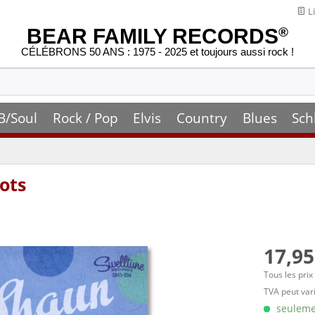
Li
BEAR FAMILY RECORDS
®
CÉLÉBRONS 50 ANS : 1975 - 2025 et toujours aussi rock !
B/Soul
Rock / Pop
Elvis
Country
Blues
Sch
ots
17,95
Tous les prix
TVA peut vari
seulemen