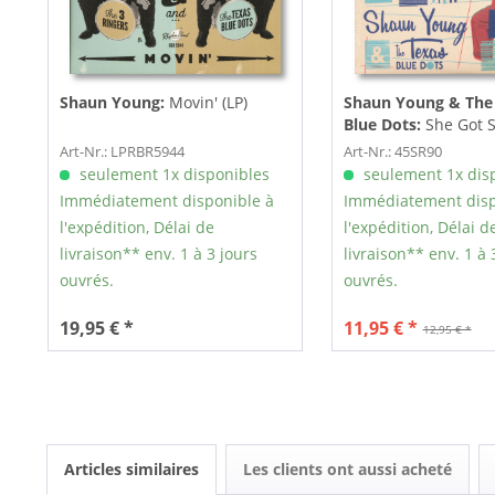
Shaun Young:
Movin' (LP)
Shaun Young & The
Blue Dots:
She Got 
(7inch, EP, 45rpm, PS
Art-Nr.: LPRBR5944
Art-Nr.: 45SR90
seulement 1x disponibles
seulement 1x dis
Immédiatement disponible à
Immédiatement disp
l'expédition, Délai de
l'expédition, Délai d
livraison** env. 1 à 3 jours
livraison** env. 1 à 
ouvrés.
ouvrés.
19,95 € *
11,95 € *
12,95 € *
Articles similaires
Les clients ont aussi acheté