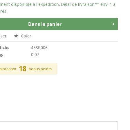
ent disponible à l'expédition, Délai de livraison** env. 1 à
rés.
Dans le panier
ser
Coter
ticle:
45SR006
g:
0.07
18
aintenant
bonus points