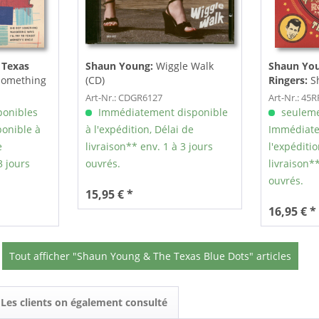
 Texas
Shaun Young:
Wiggle Walk
Shaun You
Something
(CD)
Ringers:
S
)
She's A Pis
Art-Nr.: CDGR6127
Art-Nr.: 45
ponibles
Immédiatement disponible
seuleme
onible à
à l'expédition, Délai de
Immédiate
e
livraison** env. 1 à 3 jours
l'expéditio
3 jours
ouvrés.
livraison**
ouvrés.
15,95 € *
16,95 € *
Tout afficher "Shaun Young & The Texas Blue Dots" articles
Les clients on également consulté