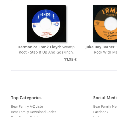
Harmonica Frank Floyd:
Swamp
Juke Boy Barner:
Root - Step It Up And Go (7inch,
Rock With M
45rpm)
11,95 €
Top Categories
Social Med
Bear Family A-Z Liste
Bear Family Ne
Bear Family Download Codes
Facebook