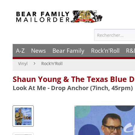
A-Z
News
Bear Family
Rock'n'Roll
R&
Vinyl
Rock'n'Roll
Shaun Young & The Texas Blue D
Look At Me - Drop Anchor (7inch, 45rpm)