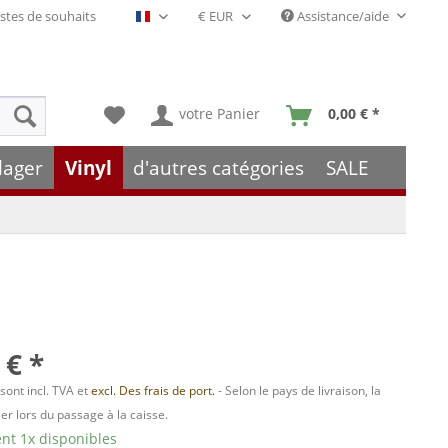
stes de souhaits
Assistance/aide
Français- FR
votre Panier
0,00 € *
lager
Vinyl
d'autres catégories
SALE
 € *
 sont incl. TVA et
excl. Des frais de port.
- Selon le pays de livraison, la
er lors du passage à la caisse.
t 1x disponibles