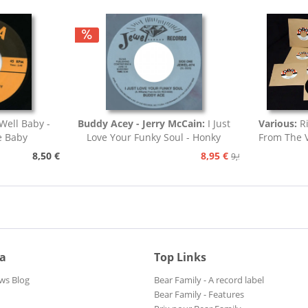
Well Baby -
Buddy Acey - Jerry McCain:
I Just
Various:
R
e Baby
Love Your Funky Soul - Honky
From The V
Tonk
8,50 €
8,95 €
9,95 €
ia
Top Links
ws Blog
Bear Family - A record label
Bear Family - Features