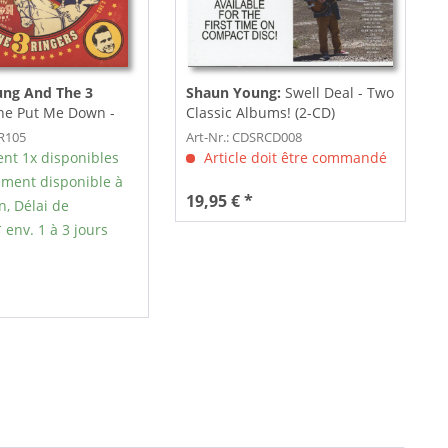
ng And The 3
Shaun Young:
Swell Deal - Two
he Put Me Down -
Classic Albums! (2-CD)
tol (When She's...
RR105
Art-Nr.: CDSRCD008
nt 1x disponibles
Article doit être commandé
ment disponible à
19,95 € *
n, Délai de
 env. 1 à 3 jours