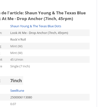
 de l'article:
Shaun Young & The Texas Blue
k At Me - Drop Anchor (7inch, 45rpm)
Shaun Young & The Texas Blue Dots
m:
Look At Me - Drop Anchor (7inch, 45rpm)
Rock'n'Roll
g
Mint (M)
g
Mint (M)
it
45 U/min
ze
Single (7 Inch)
t
7inch
Swelltune
2500006113080
0.07