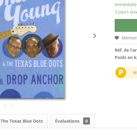
Immédiatem
3 jours ouv
Mémori
Réf. de l’ar
Poids en k
P
M
 The Texas Blue Dots
Évaluations
0