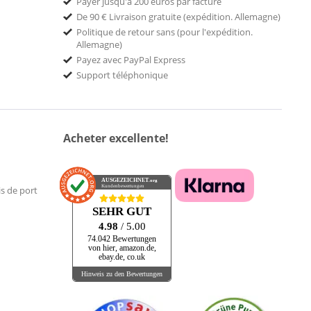
Payer jusqu'à 200 euros par facture
De 90 € Livraison gratuite (expédition. Allemagne)
Politique de retour sans (pour l'expédition.
Allemagne)
Payez avec PayPal Express
Support téléphonique
Acheter excellente!
AUSGEZEICHNET
.org
Kundenbewertungen
is de port
SEHR GUT
4.98
/ 5.00
74.042 Bewertungen
von hier, amazon.de,
ebay.de, co.uk
Hinweis zu den Bewertungen