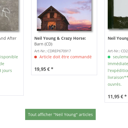
And After
Neil Young & Crazy Horse:
Neil Youn
Barn (CD)
Art-Nr.: CDREP670917
Art-Nr.: CD
isponible
Article doit être commandé
seuleme
 de
Immédiate
19,95 € *
3 jours
l'expéditio
livraison**
ouvrés.
11,95 € *
Tout afficher "Neil Young" articles