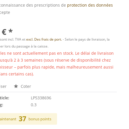
s connaissance des prescriptions de
protection des données
ccepte
 € *
 sont incl. TVA et
excl. Des frais de port.
- Selon le pays de livraison, la
er lors du passage à la caisse.
cles ne sont actuellement pas en stock. Le délai de livraison
 jusqu’à 2 à 3 semaines (sous réserve de disponibilité chez
nisseur – parfois plus rapide, mais malheureusement aussi
ans certains cas).
ser
Coter
ticle:
LP5338696
g:
0.3
37
aintenant
bonus points