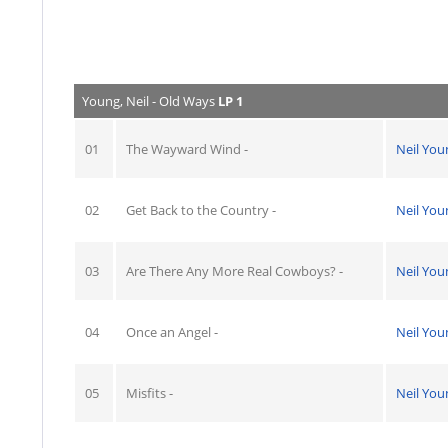
Young, Neil - Old Ways
LP 1
01
The Wayward Wind -
Neil You
02
Get Back to the Country -
Neil You
03
Are There Any More Real Cowboys? -
Neil You
04
Once an Angel -
Neil You
05
Misfits -
Neil You