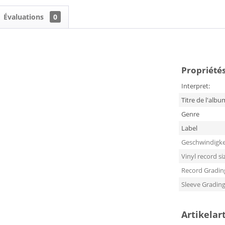
Évaluations
0
Propriétés
Interpret:
Titre de l'albu
Genre
Label
Geschwindigke
Vinyl record si
Record Gradin
Sleeve Gradin
Artikelar