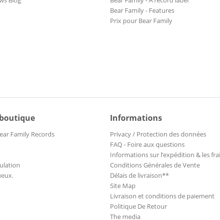
ws Blog
Bear Family - A record label
Bear Family - Features
Prix pour Bear Family
 boutique
Informations
ear Family Records
Privacy / Protection des données
FAQ - Foire aux questions
Informations sur l’expédition & les fra
ulation
Conditions Générales de Vente
ueux.
Délais de livraison**
Site Map
Livraison et conditions de paiement
Politique De Retour
The media