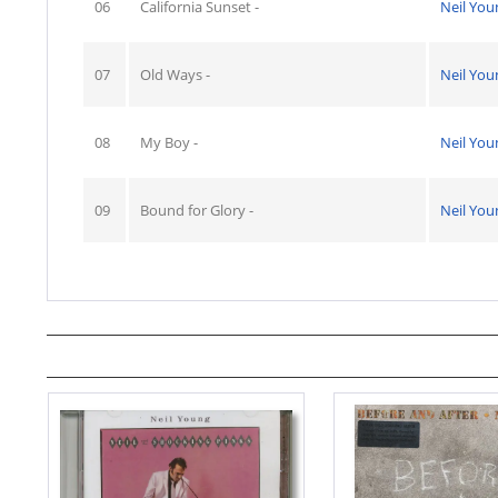
06
California Sunset -
Neil You
07
Old Ways -
Neil You
08
My Boy -
Neil You
09
Bound for Glory -
Neil You