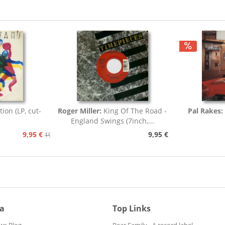
tion (LP, cut-
Roger Miller:
King Of The Road -
Pal Rakes:
England Swings (7inch,...
9,95 €
9,95 €
19,95 €
ia
Top Links