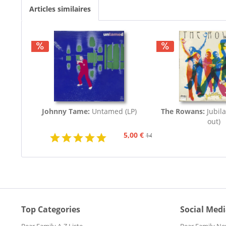
Articles similaires
Johnny Tame:
Untamed (LP)
The Rowans:
Jubila
out)
5,00 €
14,95 €
Top Categories
Social Med