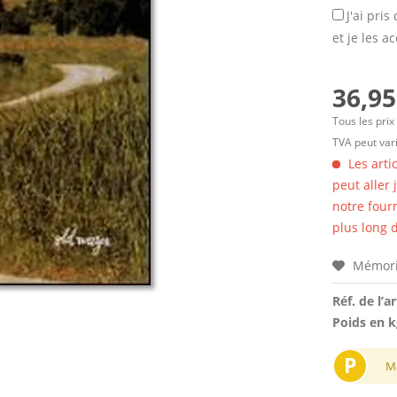
J'ai pri
et je les a
36,95
Tous les prix
TVA peut vari
Les arti
peut aller
notre four
plus long d
Mémori
Réf. de l’ar
Poids en k
P
M