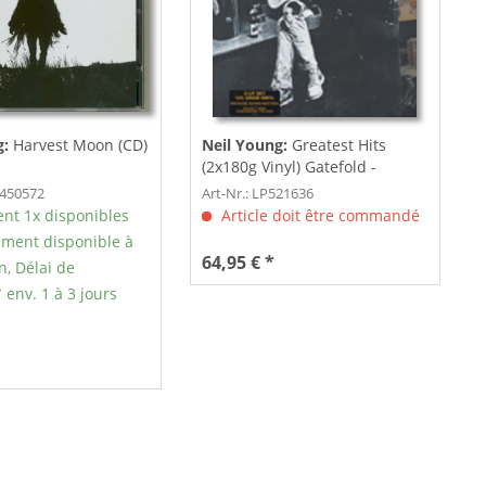
g:
Harvest Moon (CD)
Neil Young:
Greatest Hits
(2x180g Vinyl) Gatefold -
Klappco
2450572
Art-Nr.: LP521636
nt 1x disponibles
Article doit être commandé
ment disponible à
64,95 € *
n, Délai de
 env. 1 à 3 jours