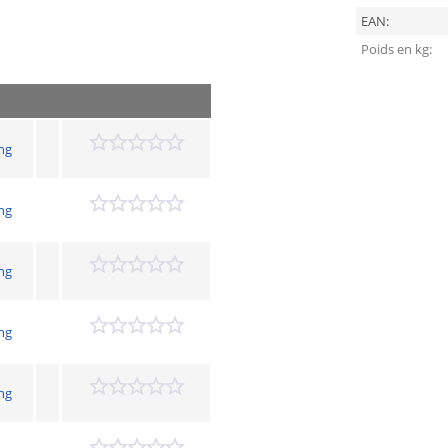
EAN:
Poids en kg:
ng
ng
ng
ng
ng