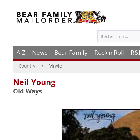
A-Z
News
Bear Family
Rock'n'Roll
R&
Country
Vinyle
Neil Young
Old Ways