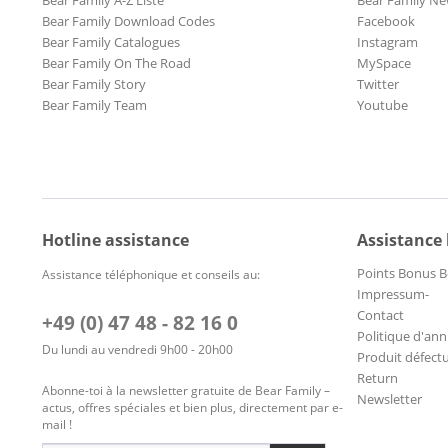
Bear Family A-Z Liste
Bear Family Ne
Bear Family Download Codes
Facebook
Bear Family Catalogues
Instagram
Bear Family On The Road
MySpace
Bear Family Story
Twitter
Bear Family Team
Youtube
Hotline assistance
Assistance
Points Bonus B
Assistance téléphonique et conseils au:
Impressum-
Contact
+49 (0) 47 48 - 82 16 0
Politique d'ann
Du lundi au vendredi 9h00 - 20h00
Produit défect
Return
Abonne-toi à la newsletter gratuite de Bear Family –
Newsletter
actus, offres spéciales et bien plus, directement par e-
mail !