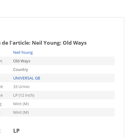
 de l'article:
Neil Young: Old Ways
Neil Young
m:
Old Ways
Country
UNIVERSAL GB
it
33 U/min
ze
LP (12 Inch)
g
Mint (M)
g
Mint (M)
t
LP