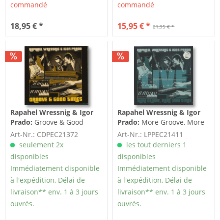
commandé
commandé
18,95 € *
15,95 € *
21,95 € *
Rapahel Wressnig & Igor
Rapahel Wressnig & Igor
Prado:
Groove & Good
Prado:
More Groove, More
Times (CD)
Good Times (LP, colored
Art-Nr.: CDPEC21372
Art-Nr.: LPPEC21411
Vinyl)
seulement 2x
les tout derniers 1
disponibles
disponibles
Immédiatement disponible
Immédiatement disponible
à l'expédition, Délai de
à l'expédition, Délai de
livraison** env. 1 à 3 jours
livraison** env. 1 à 3 jours
ouvrés.
ouvrés.