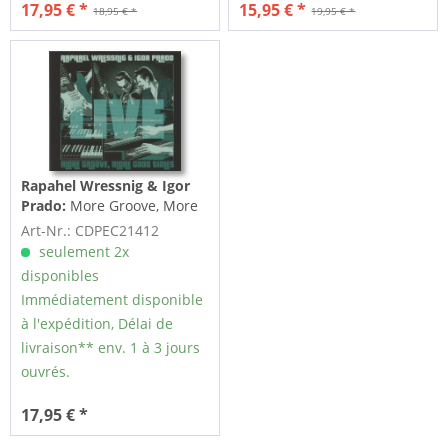
17,95 € *
15,95 € *
18,95 € *
19,95 € *
Rapahel Wressnig & Igor
Prado:
More Groove, More
Good Times (CD)
Art-Nr.: CDPEC21412
seulement 2x
disponibles
Immédiatement disponible
à l'expédition, Délai de
livraison** env. 1 à 3 jours
ouvrés.
17,95 € *