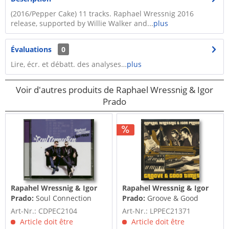
(2016/Pepper Cake) 11 tracks. Raphael Wressnig 2016
release, supported by Willie Walker and...
plus
Évaluations
0
Lire, écr. et débatt. des analyses…
plus
Voir d'autres produits de Raphael Wressnig & Igor
Prado
Rapahel Wressnig & Igor
Rapahel Wressnig & Igor
Prado:
Soul Connection
Prado:
Groove & Good
(CD)
Times (LP)
Art-Nr.: CDPEC2104
Art-Nr.: LPPEC21371
Article doit être
Article doit être