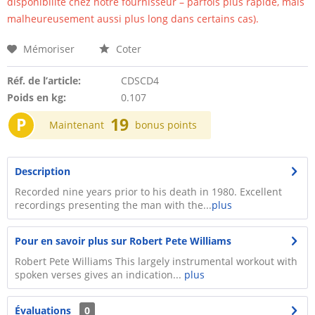
disponibilité chez notre fournisseur – parfois plus rapide, mais
malheureusement aussi plus long dans certains cas).
Mémoriser
Coter
Réf. de l’article:
CDSCD4
Poids en kg:
0.107
P
19
Maintenant
bonus points
Description
Recorded nine years prior to his death in 1980. Excellent
recordings presenting the man with the...
plus
Pour en savoir plus sur Robert Pete Williams
Robert Pete Williams This largely instrumental workout with
spoken verses gives an indication...
plus
Évaluations
0