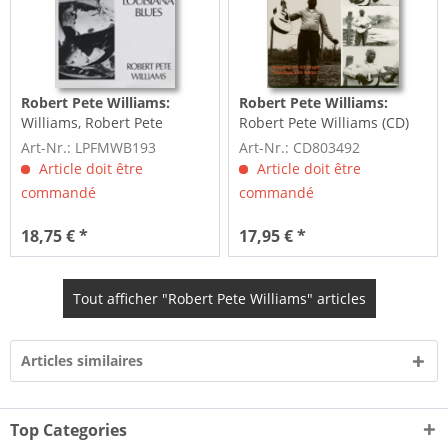
Robert Pete Williams:
Robert Pete Williams:
Williams, Robert Pete
Robert Pete Williams (CD)
Louisiana Blues
Art-Nr.: LPFMWB193
Art-Nr.: CD803492
Article doit être
Article doit être
commandé
commandé
18,75 € *
17,95 € *
Tout afficher "Robert Pete Williams" articles
Articles similaires
Top Categories