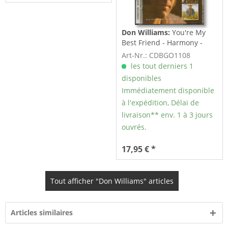
Don Williams:
You're My
Best Friend - Harmony -
Country Boy...
Art-Nr.: CDBGO1108
les tout derniers 1
disponibles
Immédiatement disponible
à l'expédition, Délai de
livraison** env. 1 à 3 jours
ouvrés.
17,95 € *
Tout afficher "Don Williams" articles
Articles similaires