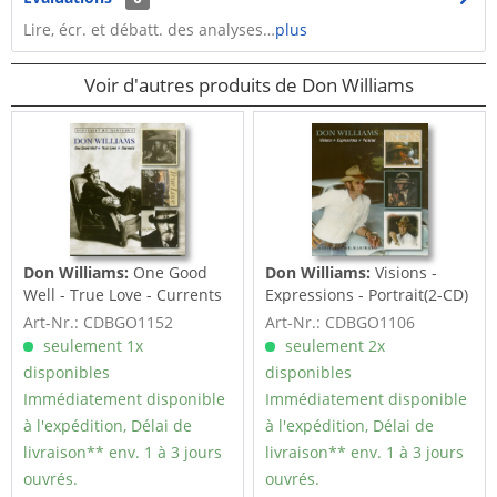
Lire, écr. et débatt. des analyses…
plus
Voir d'autres produits de Don Williams
Don Williams:
One Good
Don Williams:
Visions -
Well - True Love - Currents
Expressions - Portrait(2-CD)
(2-CD)
Art-Nr.: CDBGO1152
Art-Nr.: CDBGO1106
seulement 1x
seulement 2x
disponibles
disponibles
Immédiatement disponible
Immédiatement disponible
à l'expédition, Délai de
à l'expédition, Délai de
livraison** env. 1 à 3 jours
livraison** env. 1 à 3 jours
ouvrés.
ouvrés.