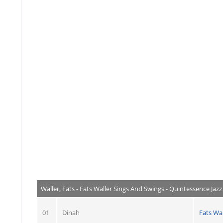
Waller, Fats - Fats Waller Sings And Swings - Quintessence Jazz
01
Dinah
Fats Wal