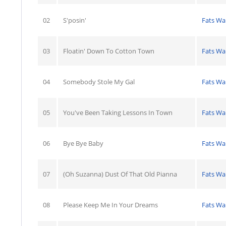
02
S'posin'
Fats Wal
03
Floatin' Down To Cotton Town
Fats Wal
04
Somebody Stole My Gal
Fats Wal
05
You've Been Taking Lessons In Town
Fats Wal
06
Bye Bye Baby
Fats Wal
07
(Oh Suzanna) Dust Of That Old Pianna
Fats Wal
08
Please Keep Me In Your Dreams
Fats Wal