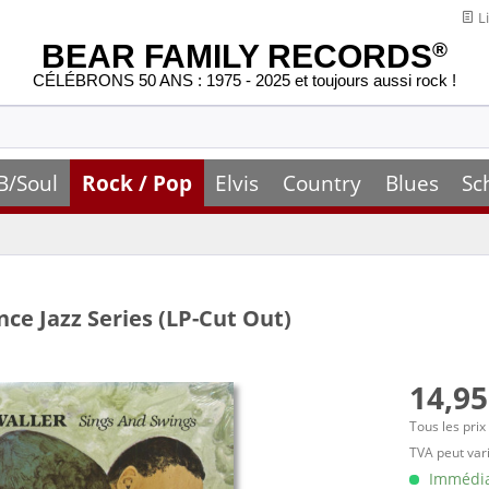
Li
BEAR FAMILY RECORDS
®
CÉLÉBRONS 50 ANS : 1975 - 2025 et toujours aussi rock !
B/Soul
Rock / Pop
Elvis
Country
Blues
Sc
ce Jazz Series (LP-Cut Out)
14,95
Tous les prix
TVA peut vari
Immédiat