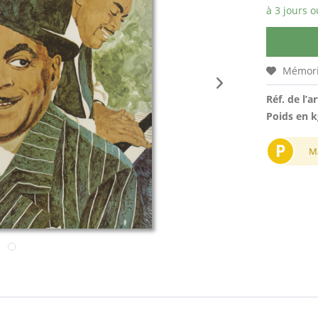
à 3 jours o
Mémori
Réf. de l’ar
Poids en k
P
M