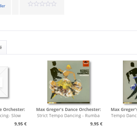
ler
é
e Orchester:
Max Greger's Dance Orchester:
Max Greger'
cing- Slow
Strict Tempo Dancing - Rumba
Tempo Danci
h,...
(7inch, 45rpm, EP,...
9,95 €
9,95 €