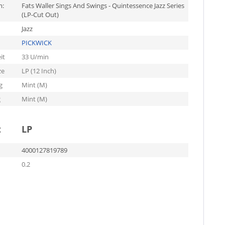
m:
Fats Waller Sings And Swings - Quintessence Jazz Series
(LP-Cut Out)
Jazz
PICKWICK
it
33 U/min
ze
LP (12 Inch)
g
Mint (M)
g
Mint (M)
t
LP
4000127819789
0.2