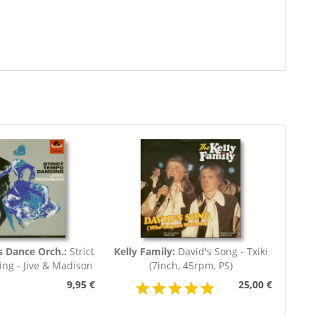
s Dance Orch.:
Strict
Kelly Family:
David's Song - Txiki
ng - Jive & Madison
(7inch, 45rpm, PS)
(7inch,...
9,95 €
25,00 €