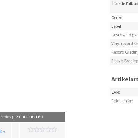
Titre de l'albu
Genre
Label
Geschwindigke
Vinyl record si
Record Gradin
Sleeve Gradin
Artikelar
EAN:
Poids en kg:
 Series (LP-Cut Out)
LP 1
ler