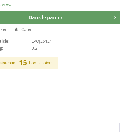
uvrés.
Dans le panier
ser
Coter
ticle:
LPOJ25121
g:
0.2
15
aintenant
bonus points