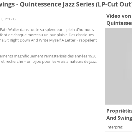
wings - Quintessence Jazz Series (LP-Cut Out
Video von 
OJ 25121)
Quintessen
 Fats Waller dans toute sa splendeur – plein d’humour,
 font de chaque morceau un pur plaisir. Des classiques
na Sit Right Down And Write Myself A Letter » rappellent
istrements magnifiquement remasterisés des années 1930
e et recherché – un bijou pour les vrais amateurs de jazz.
Propriétés
And Swings
Interpret: