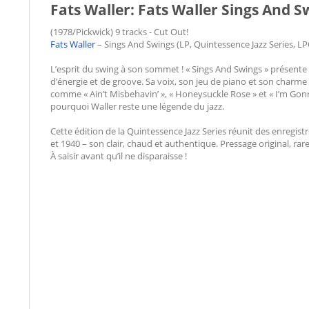
Fats Waller: Fats Waller Sings And S
(1978/Pickwick) 9 tracks - Cut Out!
Fats Waller
– Sings And Swings (LP, Quintessence Jazz Series, LP
L’esprit du swing à son sommet ! « Sings And Swings » présente
d’énergie et de groove. Sa voix, son jeu de piano et son charme
comme « Ain’t Misbehavin’ », « Honeysuckle Rose » et « I’m Gon
pourquoi Waller reste une légende du jazz.
Cette édition de la Quintessence Jazz Series réunit des enreg
et 1940 – son clair, chaud et authentique. Pressage original, rar
À saisir avant qu’il ne disparaisse !