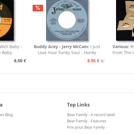
Well Baby -
Buddy Acey - Jerry McCain:
I Just
Various:
R
e Baby
Love Your Funky Soul - Honky
From The V
Tonk
8,50 €
8,95 €
9,95 €
ia
Top Links
ws Blog
Bear Family - A record label
Bear Family - Features
Prix pour Bear Family