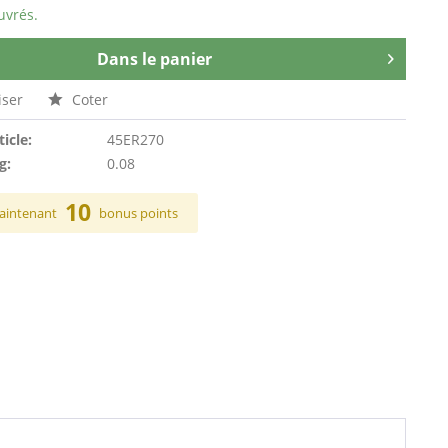
uvrés.
Dans le panier
ser
Coter
ticle:
45ER270
g:
0.08
10
aintenant
bonus points