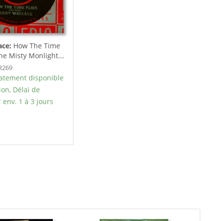
ace:
How The Time
The Misty Monlight...
ER269
tement disponible
ion, Délai de
 env. 1 à 3 jours