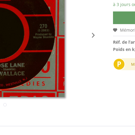
à 3 jours o
Mémori
Réf. de l’ar
Poids en k
P
M