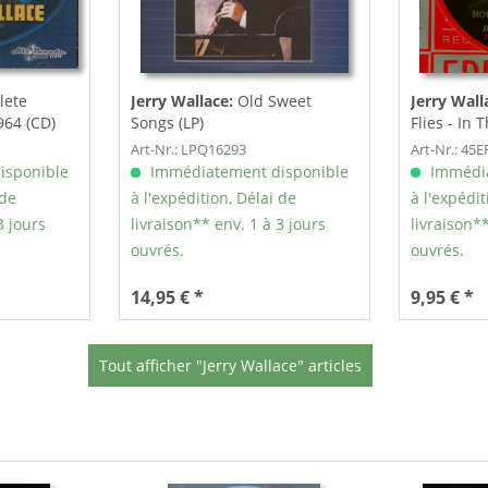
lete
Jerry Wallace:
Old Sweet
Jerry Wall
964 (CD)
Songs (LP)
Flies - In 
Art-Nr.: LPQ16293
Art-Nr.: 45
isponible
Immédiatement disponible
Immédia
 de
à l'expédition, Délai de
à l'expédit
3 jours
livraison** env. 1 à 3 jours
livraison**
ouvrés.
ouvrés.
14,95 € *
9,95 € *
Tout afficher "Jerry Wallace" articles