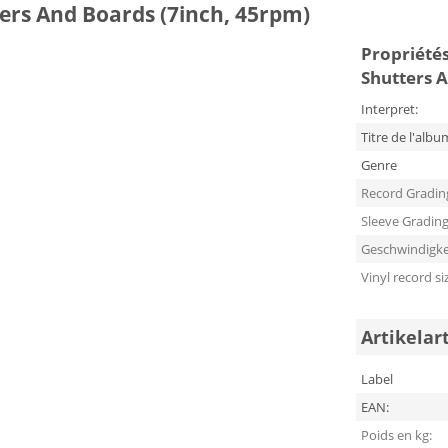
ters And Boards (7inch, 45rpm)
Propriétés
Shutters 
Interpret:
Titre de l'albu
Genre
Record Gradin
Sleeve Gradin
Geschwindigke
Vinyl record si
Artikelar
Label
EAN:
Poids en kg: