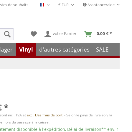
stes de souhaits
Assistance/aide
Français- FR
votre Panier
0,00 € *
lager
Vinyl
d'autres catégories
SALE
€ *
 sont incl. TVA et
excl. Des frais de port.
- Selon le pays de livraison, la
er lors du passage à la caisse.
ement disponible à l'expédition, Délai de livraison** env. 1