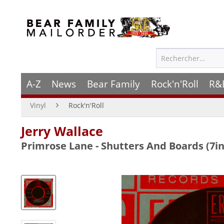
A-Z
News
Bear Family
Rock'n'Roll
R&
Vinyl
Rock'n'Roll
Jerry Wallace
Primrose Lane - Shutters And Boards (7i