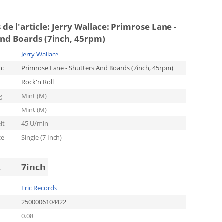
 de l'article:
Jerry Wallace: Primrose Lane -
And Boards (7inch, 45rpm)
Jerry Wallace
m:
Primrose Lane - Shutters And Boards (7inch, 45rpm)
Rock'n'Roll
g
Mint (M)
g
Mint (M)
it
45 U/min
ze
Single (7 Inch)
t
7inch
Eric Records
2500006104422
0.08