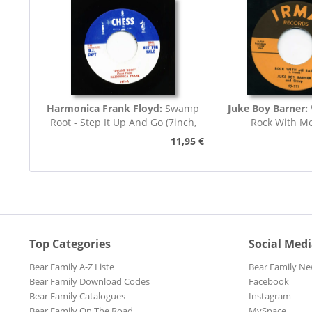
Harmonica Frank Floyd:
Swamp
Juke Boy Barner:
Root - Step It Up And Go (7inch,
Rock With M
45rpm)
11,95 €
Top Categories
Social Med
Bear Family A-Z Liste
Bear Family Ne
Bear Family Download Codes
Facebook
Bear Family Catalogues
Instagram
Bear Family On The Road
MySpace