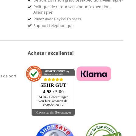
De 90 € Livraison gratuite (expédition. Allemagne)
Politique de retour sans (pour l'expédition.
Allemagne)
Payez avec PayPal Express
Support téléphonique
Acheter excellente!
AUSGEZEICHNET
.org
Kundenbewertungen
is de port
SEHR GUT
4.98
/ 5.00
74.042 Bewertungen
von hier, amazon.de,
ebay.de, co.uk
Hinweis zu den Bewertungen