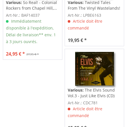
Various:
So Real! - Colonial
Various:
Twisted Tales
Rockers from Chapel Hill,...
From The Vinyl Wastelands!
Vol.5...
Art-Nr.: BAF14037
Art-Nr.: LPBE6163
Immédiatement
Article doit être
disponible à l'expédition,
commandé
Délai de livraison** env. 1
19,95 € *
à 3 jours ouvrés.
24,95 € *
27,95 € *
Various:
The Elvis Sound
Vol.3 - Just Like Elvis (CD)
Art-Nr.: CDC781
Article doit être
commandé