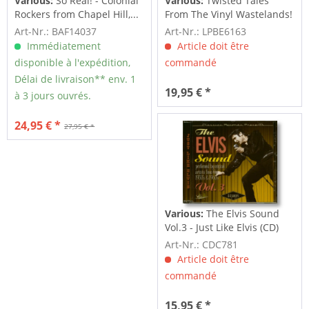
Various:
So Real! - Colonial
Various:
Twisted Tales
Rockers from Chapel Hill,...
From The Vinyl Wastelands!
Vol.5...
Art-Nr.: BAF14037
Art-Nr.: LPBE6163
Immédiatement
Article doit être
disponible à l'expédition,
commandé
Délai de livraison** env. 1
19,95 € *
à 3 jours ouvrés.
24,95 € *
27,95 € *
Various:
The Elvis Sound
Vol.3 - Just Like Elvis (CD)
Art-Nr.: CDC781
Article doit être
commandé
15,95 € *