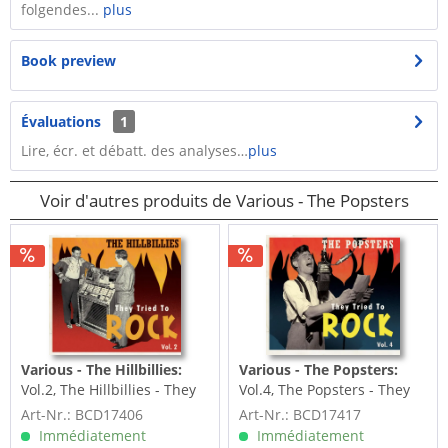
folgendes...
plus
Book preview
Évaluations
1
Lire, écr. et débatt. des analyses…
plus
Voir d'autres produits de Various - The Popsters
Various - The Hillbillies:
Various - The Popsters:
Vol.2, The Hillbillies - They
Vol.4, The Popsters - They
Tried To Rock (CD)
Tried To Rock (CD)
Art-Nr.: BCD17406
Art-Nr.: BCD17417
Immédiatement
Immédiatement