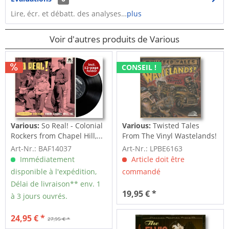
Lire, écr. et débatt. des analyses…
plus
Voir d'autres produits de Various
CONSEIL !
Various:
So Real! - Colonial
Various:
Twisted Tales
Rockers from Chapel Hill,...
From The Vinyl Wastelands!
Vol.5...
Art-Nr.: BAF14037
Art-Nr.: LPBE6163
Immédiatement
Article doit être
disponible à l'expédition,
commandé
Délai de livraison** env. 1
19,95 € *
à 3 jours ouvrés.
24,95 € *
27,95 € *