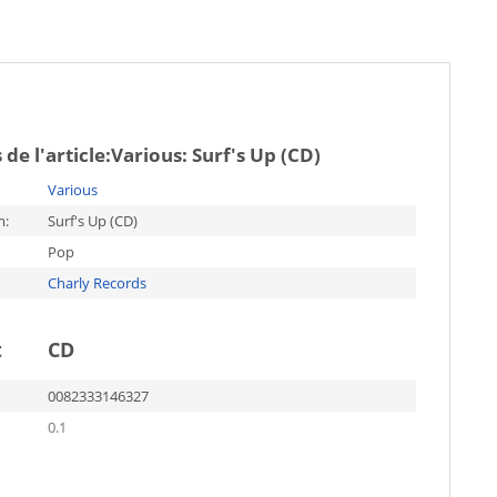
de l'article:
Various: Surf's Up (CD)
Various
m:
Surf's Up (CD)
Pop
Charly Records
t
CD
0082333146327
0.1