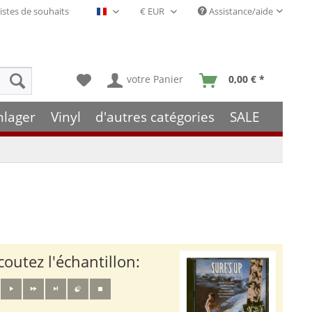
istes de souhaits
Assistance/aide
Français- FR
votre Panier
0,00 € *
hlager
Vinyl
d'autres catégories
SALE
coutez l'échantillon: