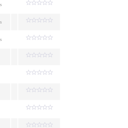
s
s
s