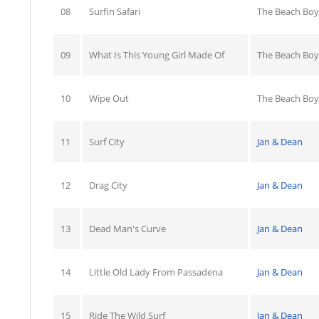
08
Surfin Safari
The Beach Boy
09
What Is This Young Girl Made Of
The Beach Boy
10
Wipe Out
The Beach Boy
11
Surf City
Jan & Dean
12
Drag City
Jan & Dean
13
Dead Man's Curve
Jan & Dean
14
Little Old Lady From Passadena
Jan & Dean
15
Ride The Wild Surf
Jan & Dean