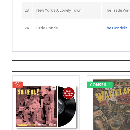
23
New York's A Lonely Town
The Trade Win
24
Little Honda
The Hondells
CONSEIL !