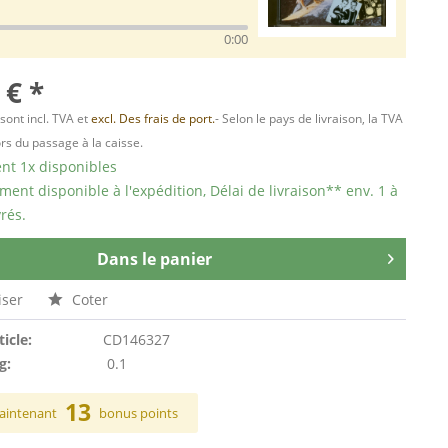
0:00
 € *
 sont incl. TVA et
excl. Des frais de port.
- Selon le pays de livraison, la TVA
ors du passage à la caisse.
t 1x disponibles
ent disponible à l'expédition, Délai de livraison** env. 1 à
rés.
Dans le panier
ser
Coter
ticle:
CD146327
g:
0.1
13
aintenant
bonus points