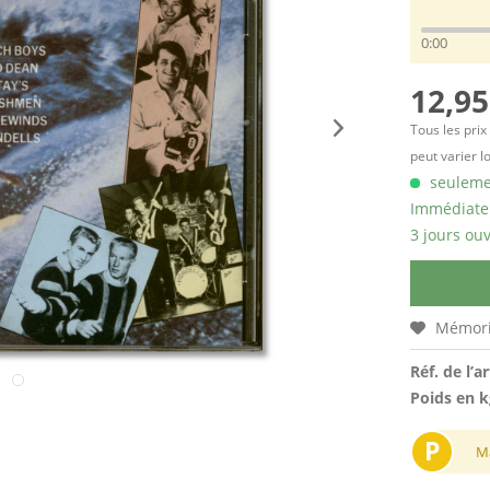
0:00
12,95
Tous les prix
peut varier l
seulemen
Immédiatem
3 jours ouv
Mémori
Réf. de l’ar
Poids en k
P
M