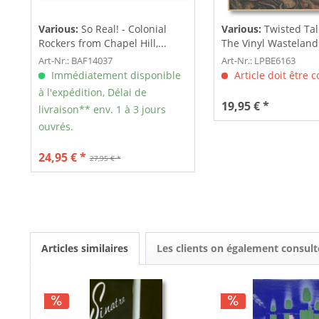
Various:
So Real! - Colonial
Various:
Twisted Tal
Rockers from Chapel Hill,...
The Vinyl Wastelands!
Art-Nr.: BAF14037
Art-Nr.: LPBE6163
Immédiatement disponible
Article doit être
à l'expédition, Délai de
19,95 € *
livraison** env. 1 à 3 jours
ouvrés.
24,95 € *
27,95 € *
Articles similaires
Les clients on également consult