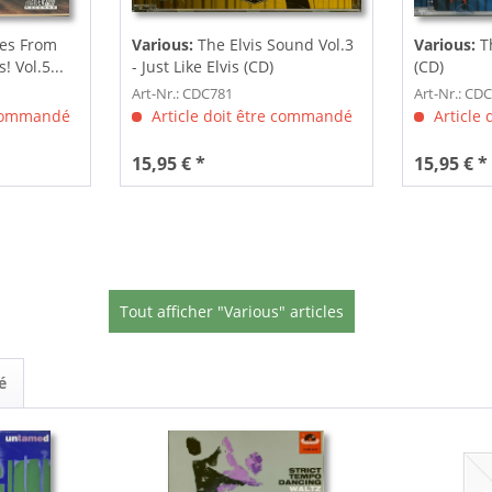
es From
Various:
The Elvis Sound Vol.3
Various:
Th
 Vol.5...
- Just Like Elvis (CD)
(CD)
Art-Nr.: CDC781
Art-Nr.: CD
 commandé
Article doit être commandé
Article
15,95 € *
15,95 € *
Tout afficher "Various" articles
é