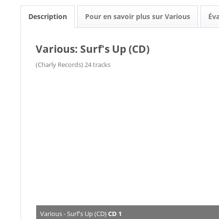
Description
Pour en savoir plus sur Various
Év
Various: Surf's Up (CD)
(Charly Records) 24 tracks
Various - Surf's Up (CD)
CD 1