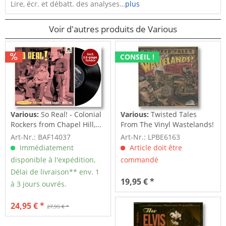
Lire, écr. et débatt. des analyses…
plus
Voir d'autres produits de Various
CONSEIL !
Various:
So Real! - Colonial
Various:
Twisted Tales
Rockers from Chapel Hill,...
From The Vinyl Wastelands!
Vol.5...
Art-Nr.: BAF14037
Art-Nr.: LPBE6163
Immédiatement
Article doit être
disponible à l'expédition,
commandé
Délai de livraison** env. 1
19,95 € *
à 3 jours ouvrés.
24,95 € *
27,95 € *