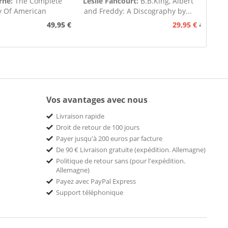
rne:
The Complete
Leslie Fancourt:
B.B.King, Albert
y Of American
and Freddy: A Discography by...
nograph...
49,95 €
29,95 €
49,95 €
Vos avantages avec nous
Livraison rapide
Droit de retour de 100 jours
Payer jusqu'à 200 euros par facture
De 90 € Livraison gratuite (expédition. Allemagne)
Politique de retour sans (pour l'expédition.
Allemagne)
Payez avec PayPal Express
Support téléphonique