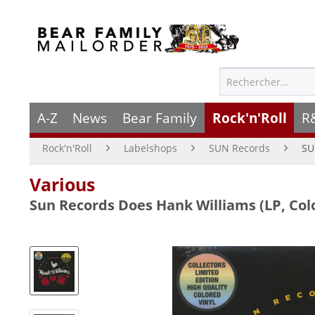
A-Z
News
Bear Family
Rock'n'Roll
R
Rock'n'Roll
Labelshops
SUN Records
SU
Various
Sun Records Does Hank Williams (LP, Colo