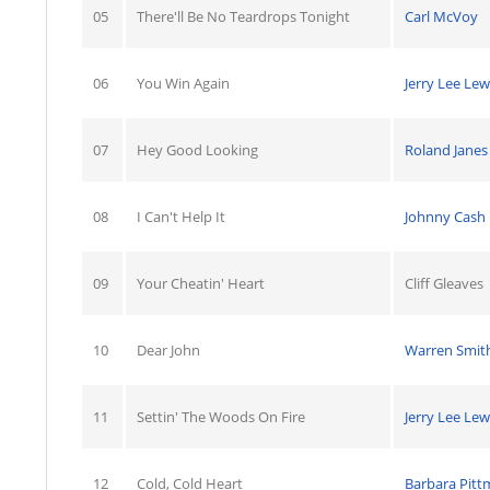
05
There'll Be No Teardrops Tonight
Carl McVoy
06
You Win Again
Jerry Lee Lew
07
Hey Good Looking
Roland Janes
08
I Can't Help It
Johnny Cash
09
Your Cheatin' Heart
Cliff Gleaves
10
Dear John
Warren Smit
11
Settin' The Woods On Fire
Jerry Lee Lew
12
Cold, Cold Heart
Barbara Pit