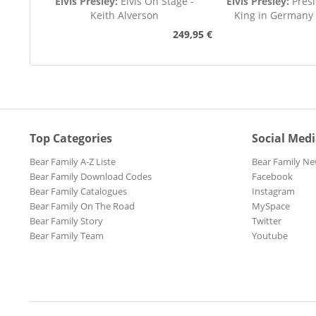
Elvis Presley:
Elvis On Stage -
Elvis Presley:
Presl
Keith Alverson
King in Germany
249,95 €
Top Categories
Social Med
Bear Family A-Z Liste
Bear Family Ne
Bear Family Download Codes
Facebook
Bear Family Catalogues
Instagram
Bear Family On The Road
MySpace
Bear Family Story
Twitter
Bear Family Team
Youtube