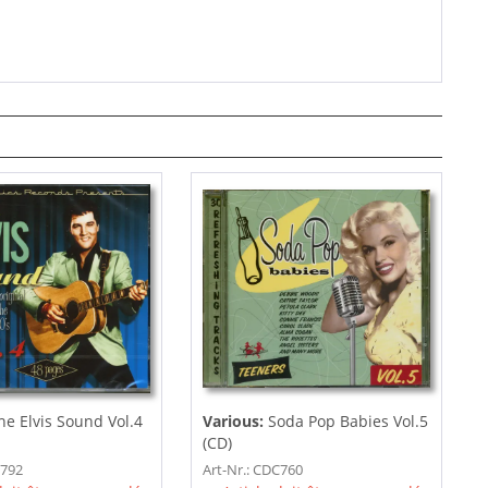
he Elvis Sound Vol.4
Various:
Soda Pop Babies Vol.5
(CD)
C792
Art-Nr.: CDC760