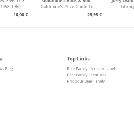
ey, Elvis The
Goldmine's Rock & Roll:
Jerry Osbo
 1958-1960
Goldmine's Price Guide To
Librar
Collectable Record...
Pho
10,00 €
29,95 €
ia
Top Links
ws Blog
Bear Family - A record label
Bear Family - Features
Prix pour Bear Family