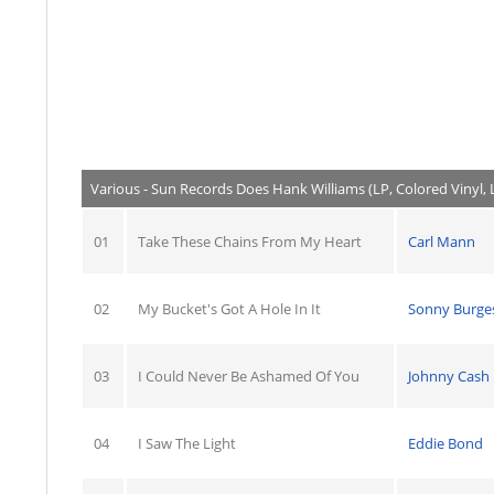
Various - Sun Records Does Hank Williams (LP, Colored Vinyl, 
01
Take These Chains From My Heart
Carl Mann
02
My Bucket's Got A Hole In It
Sonny Burge
03
I Could Never Be Ashamed Of You
Johnny Cash
04
I Saw The Light
Eddie Bond