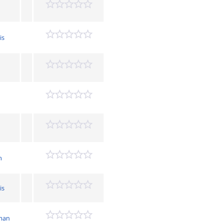
is
h
is
tman