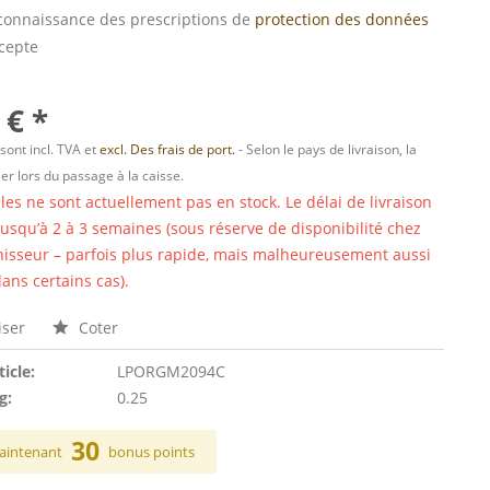
s connaissance des prescriptions de
protection des données
ccepte
 € *
 sont incl. TVA et
excl. Des frais de port.
- Selon le pays de livraison, la
er lors du passage à la caisse.
cles ne sont actuellement pas en stock. Le délai de livraison
 jusqu’à 2 à 3 semaines (sous réserve de disponibilité chez
nisseur – parfois plus rapide, mais malheureusement aussi
ans certains cas).
ser
Coter
ticle:
LPORGM2094C
g:
0.25
30
aintenant
bonus points