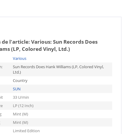
 de l'article:
Various: Sun Records Does
ams (LP, Colored Vinyl, Ltd.)
Various
m:
Sun Records Does Hank Williams (LP, Colored Vinyl,
Ltd.)
Country
SUN
it
33 U/min
ze
LP (12 Inch)
g
Mint (M)
g
Mint (M)
Limited Edition