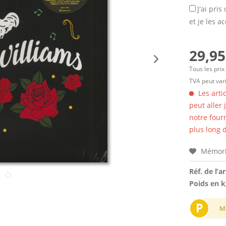
J'ai pri
et je les a
29,95
Tous les prix
TVA peut vari
Les arti
peut aller
notre four
plus long d
Mémori
Réf. de l’ar
Poids en k
P
M