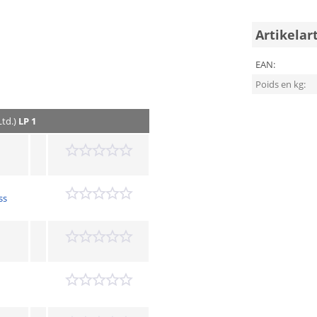
Artikelar
EAN:
Poids en kg:
Ltd.)
LP 1
ss