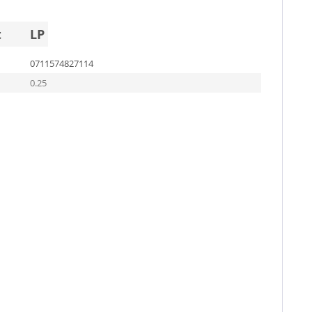
t
LP
0711574827114
0.25