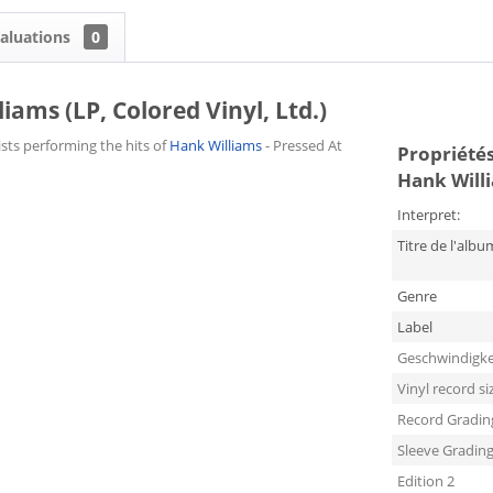
aluations
0
ams (LP, Colored Vinyl, Ltd.)
ists performing the hits of
Hank Williams
- Pressed At
Propriétés
Hank Willi
Interpret:
Titre de l'albu
Genre
Label
Geschwindigke
Vinyl record si
Record Gradin
Sleeve Gradin
Edition 2