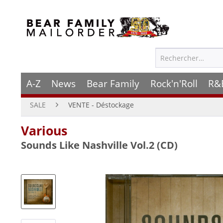
A-Z
News
Bear Family
Rock'n'Roll
R&
SALE
VENTE - Déstockage
Various
Sounds Like Nashville Vol.2 (CD)