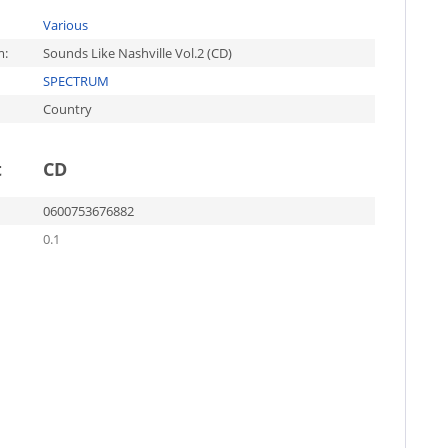
Various
m:
Sounds Like Nashville Vol.2 (CD)
SPECTRUM
Country
t
CD
0600753676882
0.1