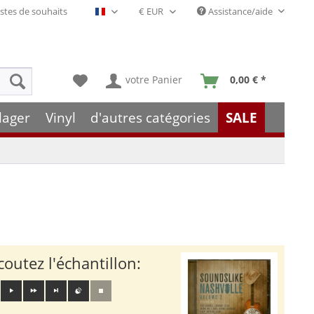
stes de souhaits
Assistance/aide
Français- FR
votre Panier
0,00 € *
lager
Vinyl
d'autres catégories
SALE
coutez l'échantillon: