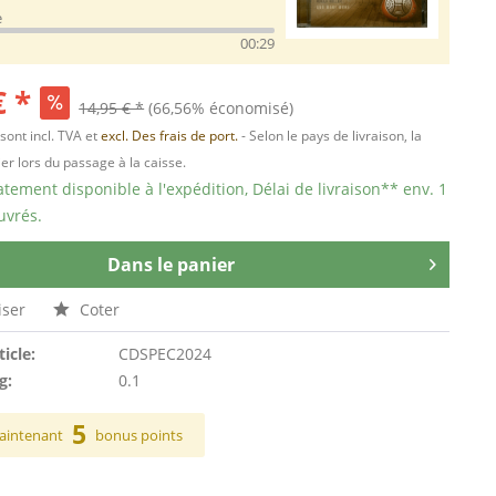
e
00:29
€ *
14,95 € *
(66,56% économisé)
 sont incl. TVA et
excl. Des frais de port.
- Selon le pays de livraison, la
er lors du passage à la caisse.
ement disponible à l'expédition, Délai de livraison** env. 1
uvrés.
Dans le panier
ser
Coter
ticle:
CDSPEC2024
g:
0.1
5
aintenant
bonus points