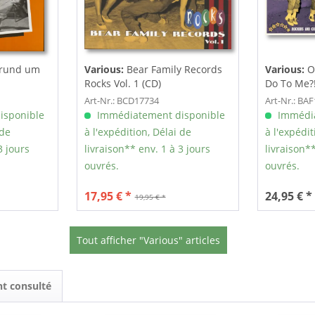
l rund um
Various:
Bear Family Records
Various:
O
Rocks Vol. 1 (CD)
Do To Me?! 
Art-Nr.: BCD17734
Art-Nr.: BA
isponible
Immédiatement disponible
Immédia
 de
à l'expédition, Délai de
à l'expédit
3 jours
livraison** env. 1 à 3 jours
livraison**
ouvrés.
ouvrés.
17,95 € *
24,95 € *
19,95 € *
Tout afficher "Various" articles
nt consulté