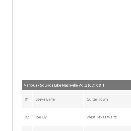
Various - Sounds Like Nashville Vol.2 (CD)
CD 1
01
Steve Earle
Guitar Town
02
Joe Ely
West Texas Waltz