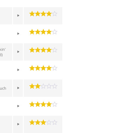
in'
d)
Much