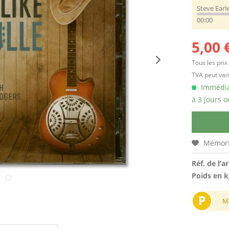
Steve Earl
00:00
5,00 
Tous les prix
TVA peut vari
Immédiat
à 3 jours o
Mémori
Réf. de l’ar
Poids en k
P
M