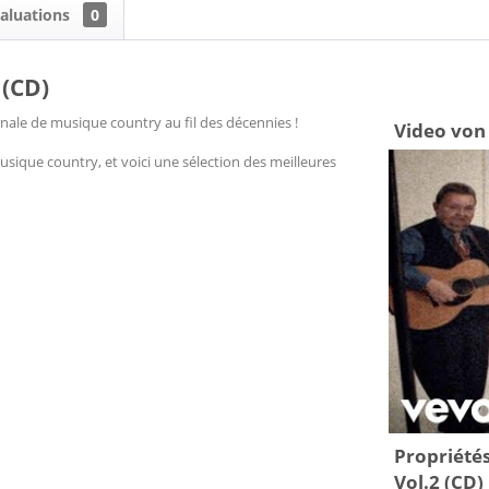
aluations
0
 (CD)
ginale de musique country au fil des décennies !
Video von 
 musique country, et voici une sélection des meilleures
Propriétés
Vol.2 (CD)