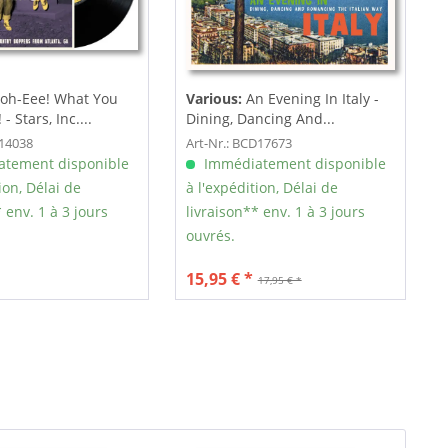
oh-Eee! What You
Various:
An Evening In Italy -
- Stars, Inc....
Dining, Dancing And...
F14038
Art-Nr.: BCD17673
tement disponible
Immédiatement disponible
ion, Délai de
à l'expédition, Délai de
 env. 1 à 3 jours
livraison** env. 1 à 3 jours
ouvrés.
15,95 € *
17,95 € *