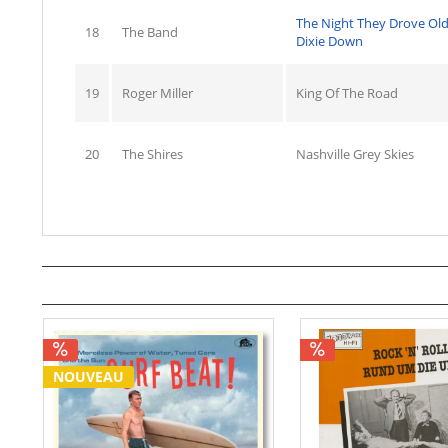
The Night They Drove Ol
18
The Band
Dixie Down
19
Roger Miller
King Of The Road
20
The Shires
Nashville Grey Skies
NOUVEAU