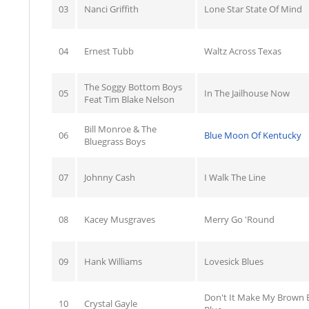
03
Nanci Griffith
Lone Star State Of Mind
04
Ernest Tubb
Waltz Across Texas
The Soggy Bottom Boys
05
In The Jailhouse Now
Feat Tim Blake Nelson
Bill Monroe & The
06
Blue Moon Of Kentucky
Bluegrass Boys
07
Johnny Cash
I Walk The Line
08
Kacey Musgraves
Merry Go 'Round
09
Hank Williams
Lovesick Blues
Don't It Make My Brown 
10
Crystal Gayle