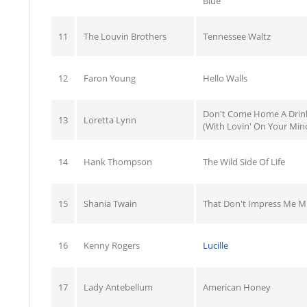
Blue
11
The Louvin Brothers
Tennessee Waltz
12
Faron Young
Hello Walls
Don't Come Home A Drink
13
Loretta Lynn
(With Lovin' On Your Min
14
Hank Thompson
The Wild Side Of Life
15
Shania Twain
That Don't Impress Me 
16
Kenny Rogers
Lucille
17
Lady Antebellum
American Honey