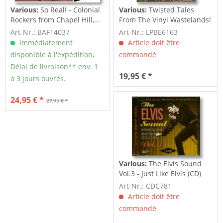
Various:
So Real! - Colonial
Various:
Twisted Tales
Rockers from Chapel Hill,...
From The Vinyl Wastelands!
Vol.5...
Art-Nr.: BAF14037
Art-Nr.: LPBE6163
Immédiatement
Article doit être
disponible à l'expédition,
commandé
Délai de livraison** env. 1
19,95 € *
à 3 jours ouvrés.
24,95 € *
27,95 € *
Various:
The Elvis Sound
Vol.3 - Just Like Elvis (CD)
Art-Nr.: CDC781
Article doit être
commandé