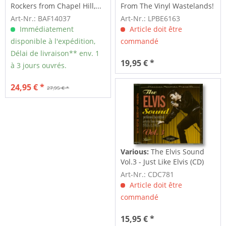
Rockers from Chapel Hill,...
From The Vinyl Wastelands!
Vol.5...
Art-Nr.: BAF14037
Art-Nr.: LPBE6163
Immédiatement
Article doit être
disponible à l'expédition,
commandé
Délai de livraison** env. 1
19,95 € *
à 3 jours ouvrés.
24,95 € *
27,95 € *
Various:
The Elvis Sound
Vol.3 - Just Like Elvis (CD)
Art-Nr.: CDC781
Article doit être
commandé
15,95 € *