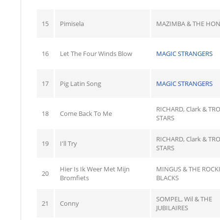
15
Pimisela
MAZIMBA & THE HO
16
Let The Four Winds Blow
MAGIC STRANGERS
17
Pig Latin Song
MAGIC STRANGERS
RICHARD, Clark & TRO
18
Come Back To Me
STARS
RICHARD, Clark & TRO
19
I'll Try
STARS
Hier Is Ik Weer Met Mijn
MINGUS & THE ROCKI
20
Bromfiets
BLACKS
SOMPEL, Wil & THE
21
Conny
JUBILAIRES