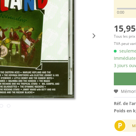
0:00
15,95
Tous les prix
TVA peut vari
seulemen
Immédiatem
3 jours ouv
Mémori
Réf. de l’ar
Poids en k
P
M