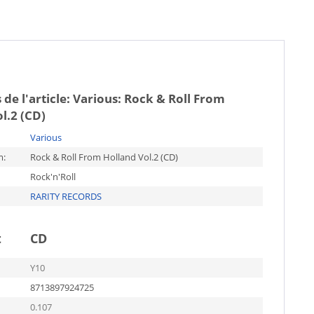
 de l'article:
Various: Rock & Roll From
l.2 (CD)
Various
m:
Rock & Roll From Holland Vol.2 (CD)
Rock'n'Roll
RARITY RECORDS
t
CD
Y10
8713897924725
0.107