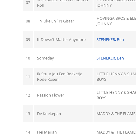
07
Roll
JOHNNY
HOVINGA BROS & ELE
08
`N Uke En `N Gitaar
JOHNNY
09
It Doesn't Matter Anymore
STENEKER, Ben
10
Someday
STENEKER, Ben
Ik Stuur Jou Een Boeketje
LITTLE HENNY & SHA
11
Rode Rosen
BOYS
LITTLE HENNY & SHA
12
Passion Flower
BOYS
13
De Koekepan
MADDY & THE FLAME
14
Hei Marian
MADDY & THE FLAME