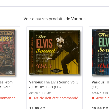
Voir d'autres produits de Various
les From
Various:
The Elvis Sound Vol.3
Various:
T
 Vol.5...
- Just Like Elvis (CD)
(CD)
Art-Nr.: CDC781
Art-Nr.: CD
 commandé
Article doit être commandé
Article
15,95 € *
15,95 € *