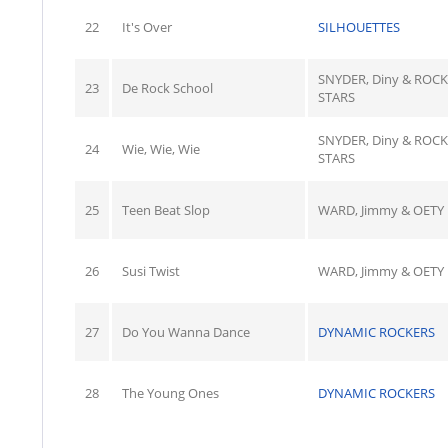
22
It's Over
SILHOUETTES
SNYDER, Diny & ROC
23
De Rock School
STARS
SNYDER, Diny & ROC
24
Wie, Wie, Wie
STARS
25
Teen Beat Slop
WARD, Jimmy & OETY
26
Susi Twist
WARD, Jimmy & OETY
27
Do You Wanna Dance
DYNAMIC ROCKERS
28
The Young Ones
DYNAMIC ROCKERS