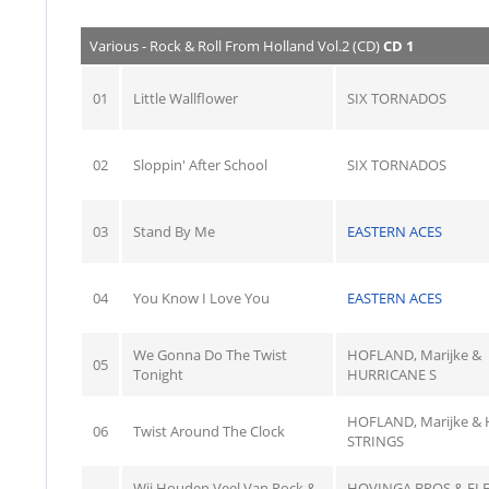
Various - Rock & Roll From Holland Vol.2 (CD)
CD 1
01
Little Wallflower
SIX TORNADOS
02
Sloppin' After School
SIX TORNADOS
03
Stand By Me
EASTERN ACES
04
You Know I Love You
EASTERN ACES
We Gonna Do The Twist
HOFLAND, Marijke &
05
Tonight
HURRICANE S
HOFLAND, Marijke & 
06
Twist Around The Clock
STRINGS
Wij Houden Veel Van Rock &
HOVINGA BROS & ELE