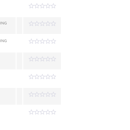
KING
KING