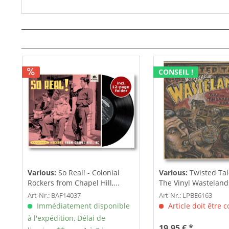
CONSEIL !
Various:
So Real! - Colonial
Various:
Twisted Ta
Rockers from Chapel Hill,...
The Vinyl Wastelands!
Art-Nr.: BAF14037
Art-Nr.: LPBE6163
Immédiatement disponible
Article doit être
à l'expédition, Délai de
19,95 € *