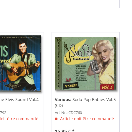
he Elvis Sound Vol.4
Various:
Soda Pop Babies Vol.5
(CD)
C792
Art-Nr.: CDC760
 doit être commandé
Article doit être commandé
15,95 € *