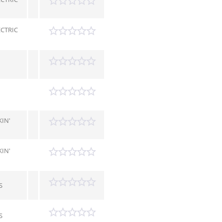
CTRIC
KIN'
KIN'
S
S