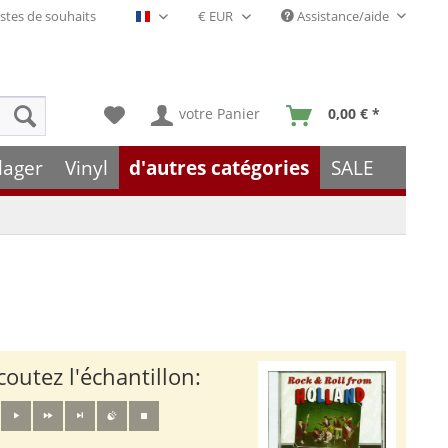
stes de souhaits
Assistance/aide
Français- FR
votre Panier
0,00 € *
lager
Vinyl
d'autres catégories
SALE
coutez l'échantillon: