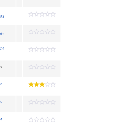
ots
ots
 Of
te
te
te
te