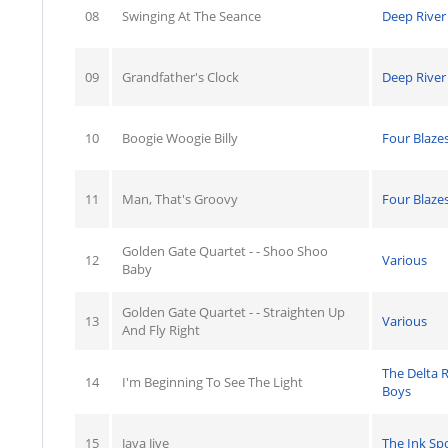
08
Swinging At The Seance
Deep River
09
Grandfather's Clock
Deep River
10
Boogie Woogie Billy
Four Blaze
11
Man, That's Groovy
Four Blaze
Golden Gate Quartet - - Shoo Shoo
12
Various
Baby
Golden Gate Quartet - - Straighten Up
13
Various
And Fly Right
The Delta
14
I'm Beginning To See The Light
Boys
15
Java Jive
The Ink Sp