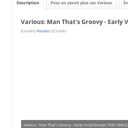
Description
Pour en savoir plus sur Various
Év
Various: Man That's Groovy - Early 
(Country
Routes
) 22 tracks
Various - Man That's Groovy - Early Vocal Groups 1935-1944 (