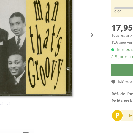
0:00
17,95
Tous les prix
TVA peut vari
Immédiat
à 3 jours o
Mémori
Réf. de l’ar
Poids en k
P
M