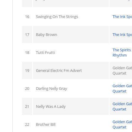
16
Swinging On The Strings
The Ink Sp
17
Baby Brown
The Ink Sp
The Spirits
18
Tutti Frutti
Rhythm
Golden Ga
19
General Electric Fm Advert
Quartet
Golden Ga
20
Darling Nelly Gray
Quartet
Golden Ga
21
Nelly Was A Lady
Quartet
Golden Ga
22
Brother Bill
Quartet