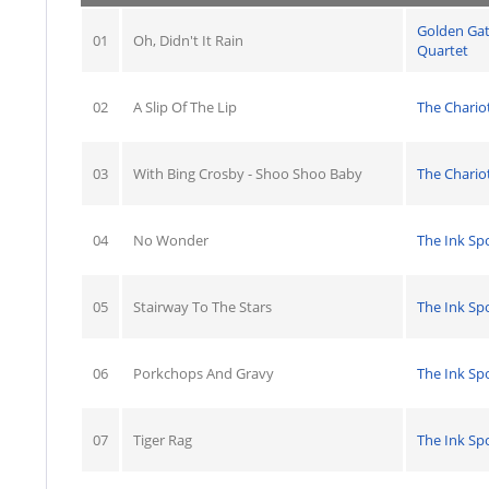
Golden Ga
01
Oh, Didn't It Rain
Quartet
02
A Slip Of The Lip
The Chario
03
With Bing Crosby - Shoo Shoo Baby
The Chario
04
No Wonder
The Ink Sp
05
Stairway To The Stars
The Ink Sp
06
Porkchops And Gravy
The Ink Sp
07
Tiger Rag
The Ink Sp