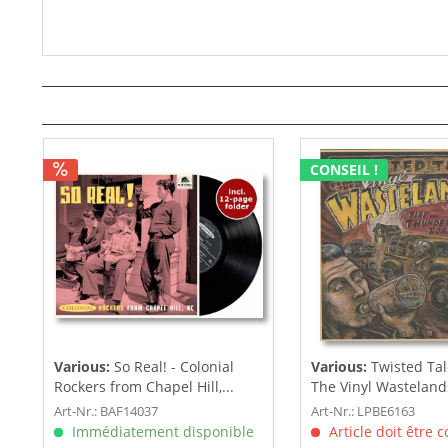
CONSEIL !
Various:
So Real! - Colonial
Various:
Twisted Ta
Rockers from Chapel Hill,...
The Vinyl Wastelands!
Art-Nr.: BAF14037
Art-Nr.: LPBE6163
Immédiatement disponible
Article doit être