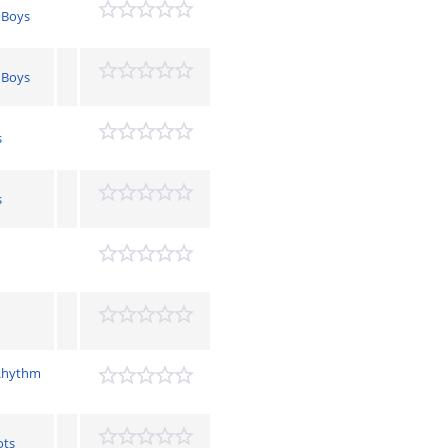
 Boys
 Boys
s
s
 Rhythm
ots