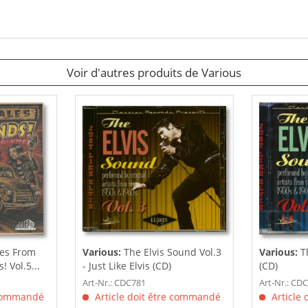
Voir d'autres produits de Various
les From
Various:
The Elvis Sound Vol.3
Various:
T
 Vol.5...
- Just Like Elvis (CD)
(CD)
Art-Nr.: CDC781
Art-Nr.: CD
 commandé
Article doit être commandé
Article