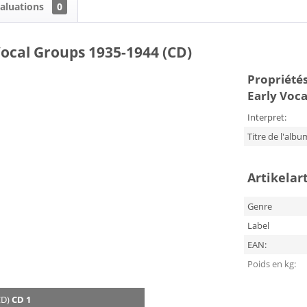
aluations
0
Vocal Groups 1935-1944 (CD)
Propriétés
Early Voca
Interpret:
Titre de l'albu
Artikelar
Genre
Label
EAN:
Poids en kg:
CD)
CD 1