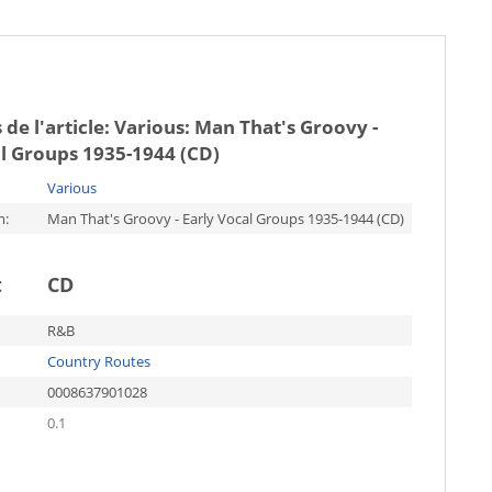
 de l'article:
Various: Man That's Groovy -
l Groups 1935-1944 (CD)
Various
m:
Man That's Groovy - Early Vocal Groups 1935-1944 (CD)
t
CD
R&B
Country Routes
0008637901028
0.1