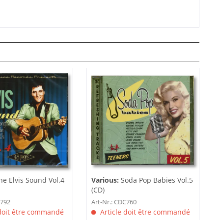
he Elvis Sound Vol.4
Various:
Soda Pop Babies Vol.5
(CD)
C792
Art-Nr.: CDC760
 doit être commandé
Article doit être commandé