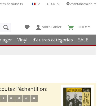
stes de souhaits
Assistance/aide
Français- FR
votre Panier
0,00 € *
hlager
Vinyl
d'autres catégories
SALE
coutez l'échantillon: