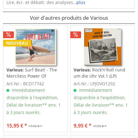
Lire, écr. et débatt. des analyses…
plus
Voir d'autres produits de Various
NOUVEAU
Various:
Surf Beat! - The
Various:
Rock'n'Roll rund
Merciless Power Of
um die Uhr Vol.1 (LP)
Water,...
Art-Nr.: BCD17742
Art-Nr.: LPJOVO1292
Immédiatement
Immédiatement
disponible à l'expédition,
disponible à l'expédition,
Délai de livraison** env. 1
Délai de livraison** env. 1
à 3 jours ouvrés.
à 3 jours ouvrés.
15,95 € *
9,95 € *
17,95 € *
17,95 € *