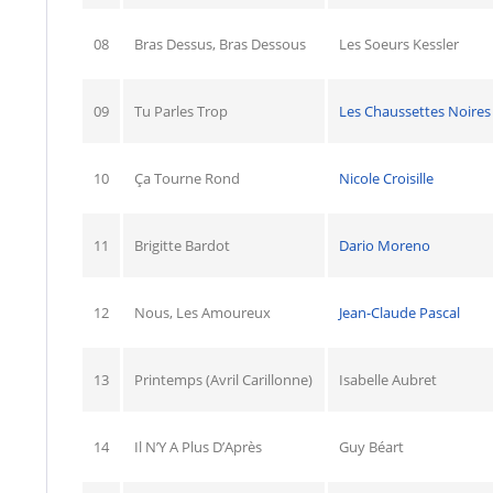
08
Bras Dessus, Bras Dessous
Les Soeurs Kessler
09
Tu Parles Trop
Les Chaussettes Noires
10
Ça Tourne Rond
Nicole Croisille
11
Brigitte Bardot
Dario Moreno
12
Nous, Les Amoureux
Jean-Claude Pascal
13
Printemps (Avril Carillonne)
Isabelle Aubret
14
Il N’Y A Plus D’Après
Guy Béart