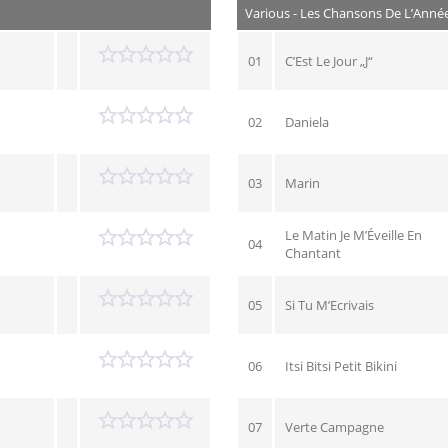
Various - Les Chansons De L’Anné
01
C’Est Le Jour „J“
02
Daniela
03
Marin
Le Matin Je M’Éveille En
04
Chantant
05
Si Tu M’Ecrivais
06
Itsi Bitsi Petit Bikini
07
Verte Campagne