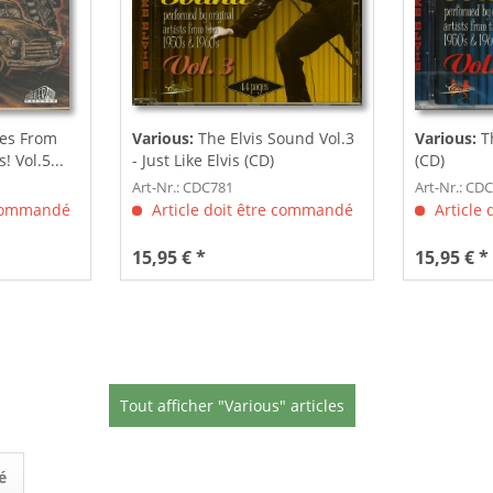
les From
Various:
The Elvis Sound Vol.3
Various:
T
 Vol.5...
- Just Like Elvis (CD)
(CD)
Art-Nr.: CDC781
Art-Nr.: CD
 commandé
Article doit être commandé
Article
15,95 € *
15,95 € *
Tout afficher "Various" articles
é