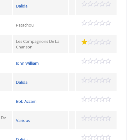
Dalida
Patachou
Les Compagnons De La
Chanson
John William
Dalida
Bob Azzam
s De
Various
Dalida