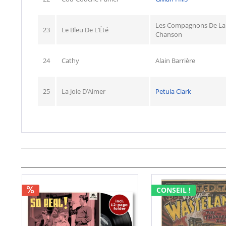
Les Compagnons De La
23
Le Bleu De L’Été
Chanson
24
Cathy
Alain Barrière
25
La Joie D’Aimer
Petula Clark
CONSEIL !