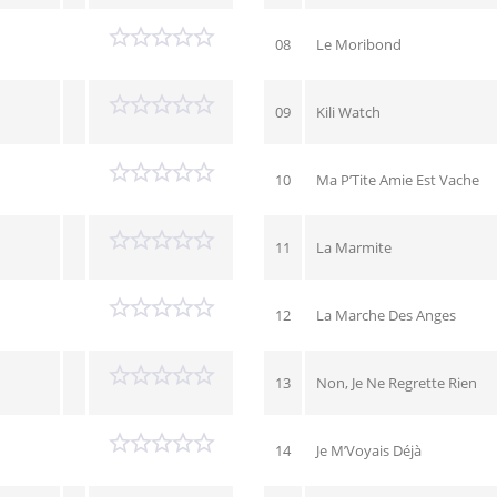
08
Le Moribond
09
Kili Watch
10
Ma P’Tite Amie Est Vache
11
La Marmite
12
La Marche Des Anges
13
Non, Je Ne Regrette Rien
14
Je M’Voyais Déjà