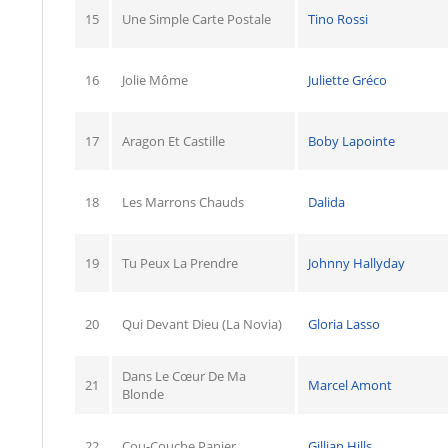
15
Une Simple Carte Postale
Tino Rossi
16
Jolie Môme
Juliette Gréco
17
Aragon Et Castille
Boby Lapointe
18
Les Marrons Chauds
Dalida
19
Tu Peux La Prendre
Johnny Hallyday
20
Qui Devant Dieu (La Novia)
Gloria Lasso
Dans Le Cœur De Ma
21
Marcel Amont
Blonde
22
Cou-Couche Panier
Gillian Hills