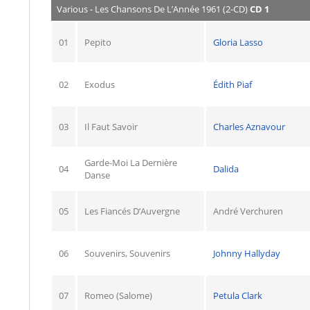
Various - Les Chansons De L’Année 1961 (2-CD)
CD 1
01
Pepito
Gloria Lasso
02
Exodus
Édith Piaf
03
Il Faut Savoir
Charles Aznavour
Garde-Moi La Dernière
04
Dalida
Danse
05
Les Fiancés D’Auvergne
André Verchuren
06
Souvenirs, Souvenirs
Johnny Hallyday
07
Romeo (Salome)
Petula Clark