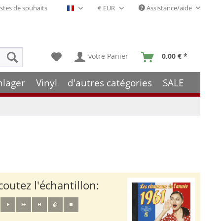
stes de souhaits
Assistance/aide
Français- FR
votre Panier
0,00 € *
hlager
Vinyl
d'autres catégories
SALE
coutez l'échantillon: