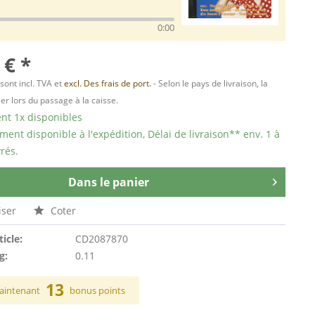
0:00
 € *
 sont incl. TVA et
excl. Des frais de port.
- Selon le pays de livraison, la
er lors du passage à la caisse.
t 1x disponibles
ent disponible à l'expédition, Délai de livraison** env. 1 à
rés.
Dans le panier
ser
Coter
ticle:
CD2087870
g:
0.11
13
aintenant
bonus points