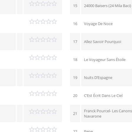
15
24000 Baisers (24 Mila Baci)
16
Voyage De Noce
17
Allez Savoir Pourquoi
18
Le Voyageur Sans Étoile
19
Nuits D’Espagne
20
C’Est Écrit Dans Le Ciel
Franck Pourcel- Les Canon
21
Navarone
22
Pepe