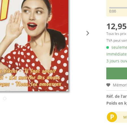
0:00
12,95
Tous les prix
TVA peut vari
seulemen
Immédiatem
3 jours ouv
Mémori
Réf. de l’ar
Poids en k
P
M