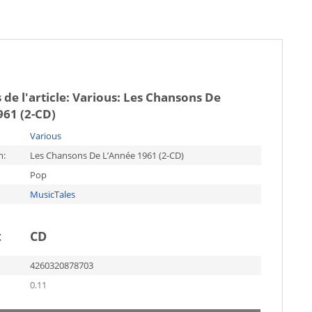
 de l'article:
Various: Les Chansons De
961 (2-CD)
Various
m:
Les Chansons De L’Année 1961 (2-CD)
Pop
MusicTales
t
CD
4260320878703
0.11