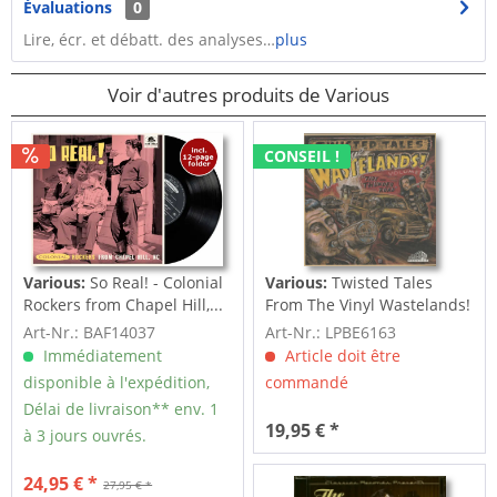
Évaluations
0
Lire, écr. et débatt. des analyses…
plus
Voir d'autres produits de Various
CONSEIL !
Various:
So Real! - Colonial
Various:
Twisted Tales
Rockers from Chapel Hill,...
From The Vinyl Wastelands!
Vol.5...
Art-Nr.: BAF14037
Art-Nr.: LPBE6163
Immédiatement
Article doit être
disponible à l'expédition,
commandé
Délai de livraison** env. 1
19,95 € *
à 3 jours ouvrés.
24,95 € *
27,95 € *