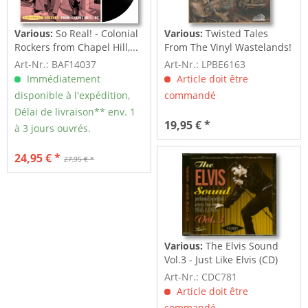
Various:
So Real! - Colonial
Various:
Twisted Tales
Rockers from Chapel Hill,...
From The Vinyl Wastelands!
Vol.5...
Art-Nr.: BAF14037
Art-Nr.: LPBE6163
Immédiatement
Article doit être
disponible à l'expédition,
commandé
Délai de livraison** env. 1
19,95 € *
à 3 jours ouvrés.
24,95 € *
27,95 € *
Various:
The Elvis Sound
Vol.3 - Just Like Elvis (CD)
Art-Nr.: CDC781
Article doit être
commandé