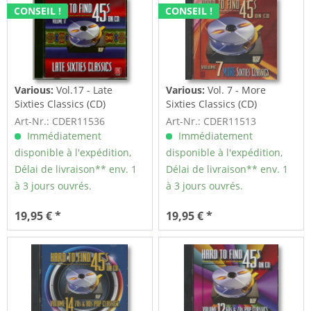
CONSEIL !
CONSEIL !
Various:
Vol.17 - Late
Various:
Vol. 7 - More
Sixties Classics (CD)
Sixties Classics (CD)
Art-Nr.: CDER11536
Art-Nr.: CDER11513
Immédiatement
Immédiatement
disponible à l'expédition,
disponible à l'expédition,
Délai de livraison** env. 1
Délai de livraison** env. 1
à 3 jours ouvrés.
à 3 jours ouvrés.
19,95 € *
19,95 € *