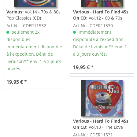
Various:
Vol.14 - 70s & 80s
Various - Hard To Find 45s
Pop Classics (CD)
On CD:
Vol.12 - 60 & 70s
Pop Classics (CD)
Art-Nr.: CDER11532
Art-Nr.: CDER11530
seulement 2x
Immédiatement
disponibles
disponible à l'expédition,
Immédiatement disponible
Délai de livraison** env. 1
à l'expédition, Délai de
à 3 jours ouvrés.
livraison** env. 1 à 3 jours
19,95 € *
ouvrés.
19,95 € *
Various - Hard To Find 45s
On CD:
Vol.13 - The Love
Album (CD)
Art-Nr.: CDER11531